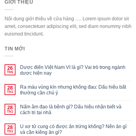
GIỚI THIỆU
Nội dung giới thiệu về cửa hàng …. Lorem ipsum dolor sit
amet, consectetuer adipiscing elit, sed diam nonummy nibh
euismod tincidunt.
TIN MỚI
Dược điển Việt Nam VI là gì? Vai trò trong ngành
26
Th5
dược hiện nay
Ra máu vùng kín nhưng không đau: Dấu hiệu bất
28
Th1
thường cần chú ý
Nấm âm đạo là bệnh gì? Dấu hiệu nhận biết và
28
Th1
cách trị tại nhà
U xơ tử cung có được ăn trứng không? Nên ăn gì
28
Th1
và cần kiêng ăn gì?