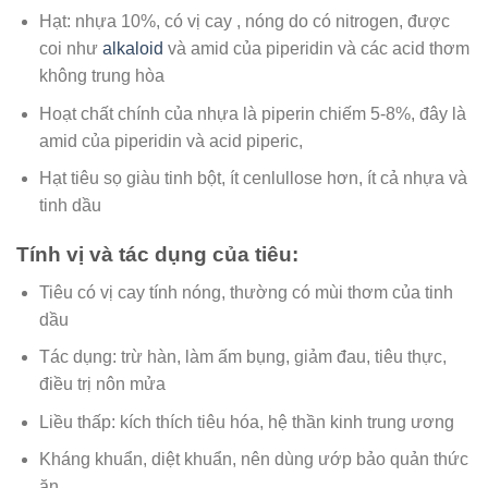
Hạt: nhựa 10%, có vị cay , nóng do có nitrogen, được
coi như
alkaloid
và amid của piperidin và các acid thơm
không trung hòa
Hoạt chất chính của nhựa là piperin chiếm 5-8%, đây là
amid của piperidin và acid piperic,
Hạt tiêu sọ giàu tinh bột, ít cenlullose hơn, ít cả nhựa và
tinh dầu
Tính vị và tác dụng của tiêu:
Tiêu có vị cay tính nóng, thường có mùi thơm của tinh
dầu
Tác dụng: trừ hàn, làm ấm bụng, giảm đau, tiêu thực,
điều trị nôn mửa
Liều thấp: kích thích tiêu hóa, hệ thần kinh trung ương
Kháng khuẩn, diệt khuẩn, nên dùng ướp bảo quản thức
ăn