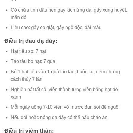
Có chứa tinh dầu nên gây kích ứng da, gây xung huyết,
mẩn đỏ
Liều cao: gây co giật, gây ngộ độc, đái máu
Điều trị đau dạ dày:
Hạt tiêu sọ: 7 hạt
Táo tàu bỏ hạt: 7 quả
Bỏ 1 hạt tiêu vào 1 quả táo tàu, buộc lại, đem chưng
cách thủy 7 lần
Nghiền nát tất cả, viên thành từng viên bằng hạt đỗ
xanh
Mỗi ngày uống 7-10 viên với nước đun sôi để nguội
Nếu đói hoặc nóng dạ dày có thể nấu cháo ăn
Điều trị viêm thận: