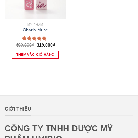
MỸ PHẨM
Obaria Muse
Giá
Giá
400,000
₫
319,000
₫
Được xếp
gốc
hiện
hạng
5.00
5
là:
tại
THÊM VÀO GIỎ HÀNG
sao
400,000₫.
là:
319,000₫.
lovemamavn
GIỚI THIỆU
CÔNG TY TNHH DƯỢC MỸ