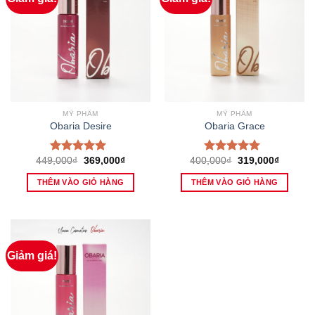
MỸ PHẨM
MỸ PHẨM
Obaria Desire
Obaria Grace
Giá
Giá
Giá
Giá
449,000
₫
369,000
₫
400,000
₫
319,000
₫
Được xếp
Được xếp
gốc
hiện
gốc
hiện
hạng
5.00
5
hạng
5.00
5
là:
tại
là:
tại
THÊM VÀO GIỎ HÀNG
THÊM VÀO GIỎ HÀNG
sao
sao
449,000₫.
là:
400,000₫.
là:
369,000₫.
319,000
Giảm giá!