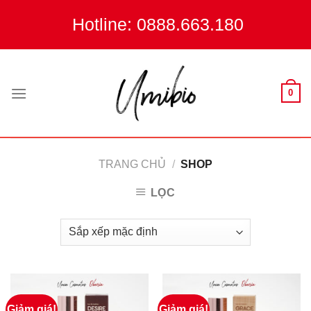
Skip
Hotline: 0888.663.180
to
content
0
TRANG CHỦ
/
SHOP
LỌC
Giảm giá!
Giảm giá!