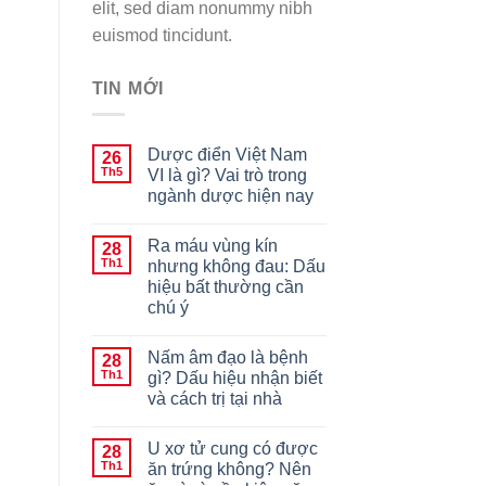
elit, sed diam nonummy nibh
euismod tincidunt.
TIN MỚI
Dược điển Việt Nam
26
Th5
VI là gì? Vai trò trong
ngành dược hiện nay
Ra máu vùng kín
28
Th1
nhưng không đau: Dấu
hiệu bất thường cần
chú ý
Nấm âm đạo là bệnh
28
Th1
gì? Dấu hiệu nhận biết
và cách trị tại nhà
U xơ tử cung có được
28
Th1
ăn trứng không? Nên