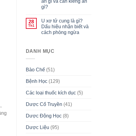
ăn gì và cần kiêng ăn
gì?
U xơ tử cung là gì?
28
Th1
Dấu hiệu nhận biết và
cách phòng ngừa
DANH MỤC
Bào Chế
(51)
Bệnh Học
(129)
Các loại thuốc kích dục
(5)
Dược Cổ Truyền
(41)
,
ùng
Dược Động Học
(8)
Dược Liệu
(95)