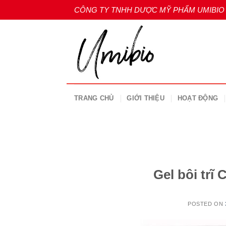
Skip
CÔNG TY TNHH DƯỢC MỸ PHẨM UMIBIO
to
content
TRANG CHỦ
GIỚI THIỆU
HOẠT ĐỘNG
Gel bôi trĩ
POSTED ON