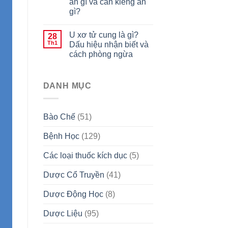
ăn gì và cần kiêng ăn
gì?
U xơ tử cung là gì?
28
Th1
Dấu hiệu nhận biết và
cách phòng ngừa
DANH MỤC
Bào Chế
(51)
Bệnh Học
(129)
Các loại thuốc kích dục
(5)
Dược Cổ Truyền
(41)
Dược Động Học
(8)
Dược Liệu
(95)