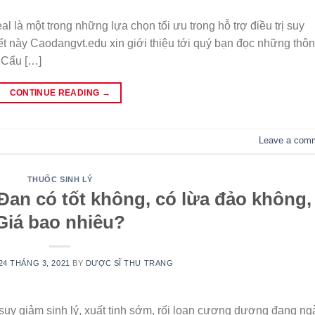
 là một trong những lựa chọn tối ưu trong hỗ trợ điều trị suy
ết này Caodangvt.edu xin giới thiệu tới quý bạn đọc những thô
i Cẩu […]
CONTINUE READING
→
Leave a com
THUỐC SINH LÝ
Đan có tốt không, có lừa đảo không,
Giá bao nhiêu?
24 THÁNG 3, 2021
BY
DƯỢC SĨ THU TRANG
 suy giảm sinh lý, xuất tinh sớm, rối loạn cương dương đang ng