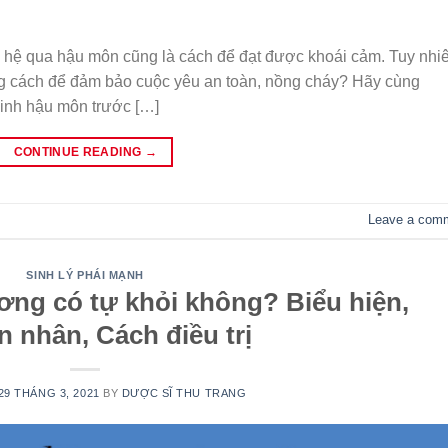
n hệ qua hậu môn cũng là cách để đạt được khoái cảm. Tuy nhi
g cách để đảm bảo cuộc yêu an toàn, nồng cháy? Hãy cùng
inh hậu môn trước […]
CONTINUE READING
→
Leave a com
SINH LÝ PHÁI MẠNH
ng có tự khỏi không? Biểu hiện,
 nhân, Cách điều trị
29 THÁNG 3, 2021
BY
DƯỢC SĨ THU TRANG