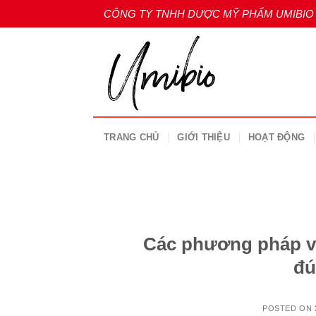
Skip
CÔNG TY TNHH DƯỢC MỸ PHẨM UMIBIO
to
content
TRANG CHỦ
GIỚI THIỆU
HOẠT ĐỘNG
Các phương pháp vệ
đú
POSTED ON