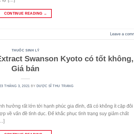
CONTINUE READING
→
Leave a com
THUỐC SINH LÝ
Extract Swanson Kyoto có tốt không,
Giá bán
23 THÁNG 3, 2021
BY
DƯỢC SĨ THU TRANG
h hưởng rất lớn tới hạnh phúc gia đình, đã có không ít cặp đôi
ợp về vấn đề tình dục. Để khắc phục tình trạng suy giảm chất
[…]