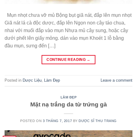
Mụn nhọt chưa vỡ mủ Bộng bụt giã nát, đắp lên mụn nhọt
Giã nát lá cà độc dược, đắp lên Ngọn non cây táo chua,
nhai với muối đắp vào mụn Nhựa mủ cây sung, hoặc cây
dưới phết lên giấy mỏng. dán vào mụn Khoét 1 lỗ bằng
đầu mụn, sưng đến […]
CONTINUE READING
→
Posted in
Dược Liệu
,
Làm Đẹp
Leave a comment
LÀM ĐẸP
Mặt nạ trắng da từ trứng gà
POSTED ON
3 THÁNG 7, 2017
BY
DƯỢC SĨ THU TRANG