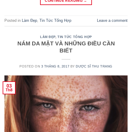
CONTINUE READING
→
Posted in
Làm Đẹp
,
Tin Tức Tổng Hợp
Leave a comment
LÀM ĐẸP
,
TIN TỨC TỔNG HỢP
NÁM DA MẶT VÀ NHỮNG ĐIỀU CẦN
BIẾT
POSTED ON
3 THÁNG 8, 2017
BY
DƯỢC SĨ THU TRANG
03
Th8