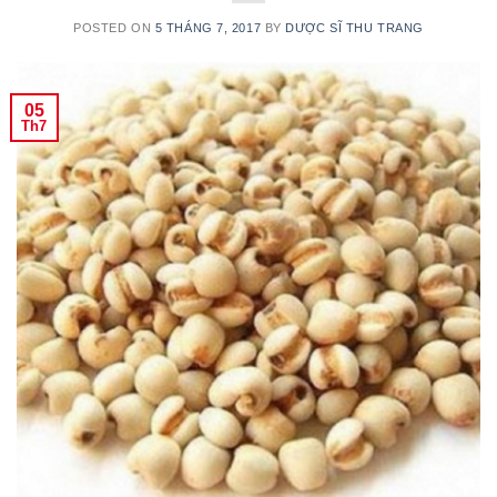
POSTED ON
5 THÁNG 7, 2017
BY
DƯỢC SĨ THU TRANG
05
Th7