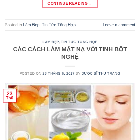
CONTINUE READING
→
Posted in
Làm Đẹp
,
Tin Tức Tổng Hợp
Leave a comment
LÀM ĐẸP
,
TIN TỨC TỔNG HỢP
CÁC CÁCH LÀM MẶT NẠ VỚI TINH BỘT
NGHỆ
POSTED ON
23 THÁNG 6, 2017
BY
DƯỢC SĨ THU TRANG
23
Th6