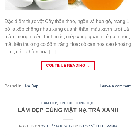
Đặc điểm thực vật Cây thân thảo, ngắn và hóa gỗ, mang 1
bó là xếp chồng nhau xung quanh thân, màu xanh tươi Lá
mập, mọng nước, hình mác, mép xung quanh có gai nhọn,
mặt trên thường có đốm trắng Hoa: có cán hoa cao khoảng
1 m , có 1 chùm hoa […]
CONTINUE READING
→
Posted in
Làm Đẹp
Leave a comment
LÀM ĐẸP
,
TIN TỨC TỔNG HỢP
LÀM ĐẸP CÙNG MẶT NẠ TRÀ XANH
POSTED ON
29 THÁNG 6, 2017
BY
DƯỢC SĨ THU TRANG