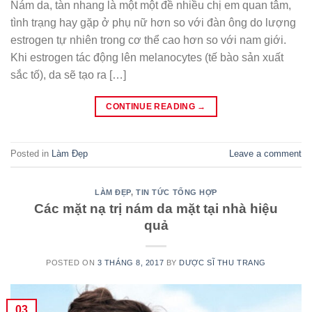
Nám da, tàn nhang là một một đề nhiều chị em quan tâm,
tình trạng hay gặp ở phụ nữ hơn so với đàn ông do lượng
estrogen tự nhiên trong cơ thể cao hơn so với nam giới.
Khi estrogen tác động lên melanocytes (tế bào sản xuất
sắc tố), da sẽ tạo ra […]
CONTINUE READING
→
Posted in
Làm Đẹp
Leave a comment
LÀM ĐẸP
,
TIN TỨC TỔNG HỢP
Các mặt nạ trị nám da mặt tại nhà hiệu
quả
POSTED ON
3 THÁNG 8, 2017
BY
DƯỢC SĨ THU TRANG
03