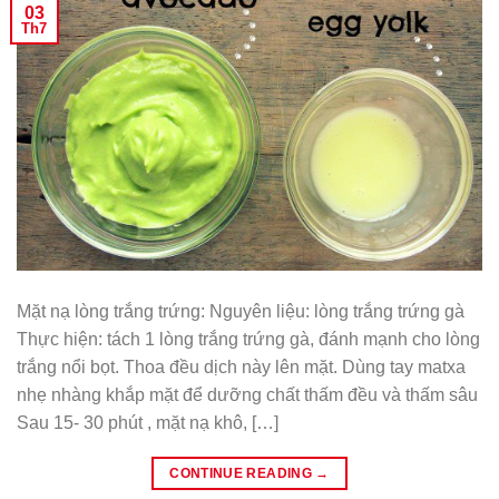
03
Th7
Mặt nạ lòng trắng trứng: Nguyên liệu: lòng trắng trứng gà
Thực hiện: tách 1 lòng trắng trứng gà, đánh mạnh cho lòng
trắng nổi bọt. Thoa đều dịch này lên mặt. Dùng tay matxa
nhẹ nhàng khắp mặt để dưỡng chất thấm đều và thấm sâu
Sau 15- 30 phút , mặt nạ khô, […]
CONTINUE READING
→