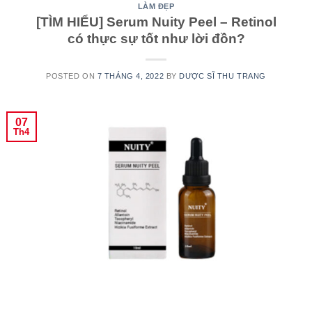
LÀM ĐẸP
[TÌM HIỂU] Serum Nuity Peel – Retinol
có thực sự tốt như lời đồn?
POSTED ON
7 THÁNG 4, 2022
BY
DƯỢC SĨ THU TRANG
07
Th4