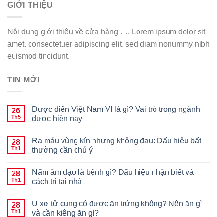
GIỚI THIỆU
Nội dung giới thiệu về cửa hàng …. Lorem ipsum dolor sit
amet, consectetuer adipiscing elit, sed diam nonummy nibh
euismod tincidunt.
TIN MỚI
Dược điển Việt Nam VI là gì? Vai trò trong ngành
26
Th5
dược hiện nay
Ra máu vùng kín nhưng không đau: Dấu hiệu bất
28
Th1
thường cần chú ý
Nấm âm đạo là bệnh gì? Dấu hiệu nhận biết và
28
Th1
cách trị tại nhà
U xơ tử cung có được ăn trứng không? Nên ăn gì
28
Th1
và cần kiêng ăn gì?