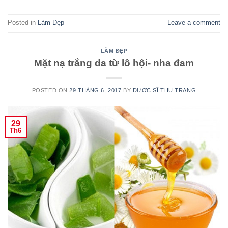
Posted in
Làm Đẹp
Leave a comment
LÀM ĐẸP
Mặt nạ trắng da từ lô hội- nha đam
POSTED ON
29 THÁNG 6, 2017
BY
DƯỢC SĨ THU TRANG
29
Th6