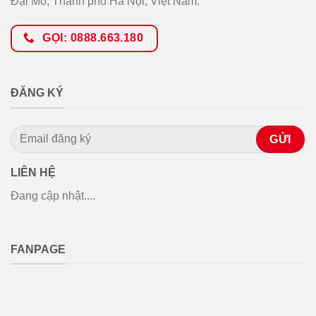
Đại Mỗ, Thành phố Hà Nội, Việt Nam.
GỌI: 0888.663.180
ĐĂNG KÝ
LIÊN HỆ
Đang cập nhật....
FANPAGE