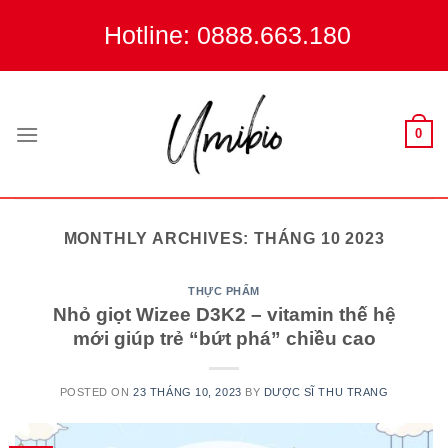
Skip
Hotline: 0888.663.180
to
content
0
MONTHLY ARCHIVES:
THÁNG 10 2023
THỰC PHẨM
Nhỏ giọt Wizee D3K2 – vitamin thế hệ
mới giúp trẻ “bứt phá” chiều cao
POSTED ON
23 THÁNG 10, 2023
BY
DƯỢC SĨ THU TRANG