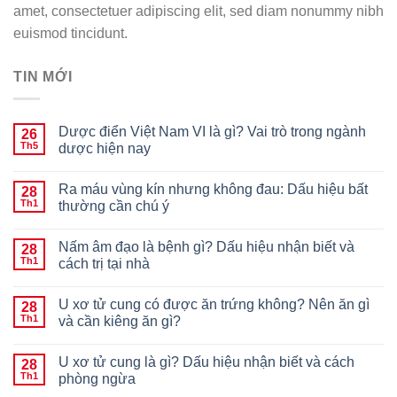
amet, consectetuer adipiscing elit, sed diam nonummy nibh
euismod tincidunt.
TIN MỚI
Dược điển Việt Nam VI là gì? Vai trò trong ngành
26
Th5
dược hiện nay
Ra máu vùng kín nhưng không đau: Dấu hiệu bất
28
Th1
thường cần chú ý
Nấm âm đạo là bệnh gì? Dấu hiệu nhận biết và
28
Th1
cách trị tại nhà
U xơ tử cung có được ăn trứng không? Nên ăn gì
28
Th1
và cần kiêng ăn gì?
U xơ tử cung là gì? Dấu hiệu nhận biết và cách
28
Th1
phòng ngừa