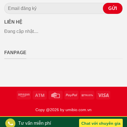
LIÊN HỆ
Đang cập nhật....
FANPAGE
Copy @2026 by umibio.com.vn
Tư vấn miễn phí
Chat với chuyên gia