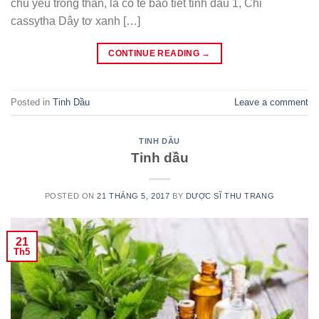
chủ yếu trong thân, lá có tế bào tiết tinh dầu 1, Chi
cassytha Dây tơ xanh […]
CONTINUE READING
→
Posted in
Tinh Dầu
Leave a comment
TINH DẦU
Tinh dầu
POSTED ON
21 THÁNG 5, 2017
BY
DƯỢC SĨ THU TRANG
21
Th5