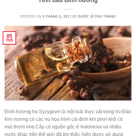
Tinh dầu đinh hương
POSTED ON
5 THÁNG 5, 2017
BY
DƯỢC SĨ THU TRANG
05
Th5
Đinh hương họ Syzygium là một loài thực vật trong họ Đào
kim nương có các nụ hoa hình cái đinh khi phơi khô có
mùi thơm nhẹ.Cây có nguồn gốc ở Indonesia và nhiều
nước khác trên thế giới đã tìm thấy, hiện được sử dụng