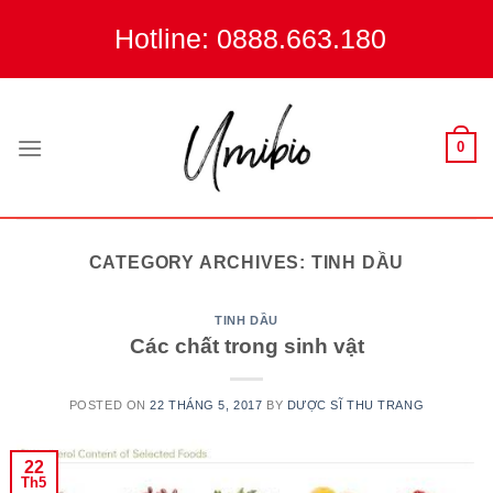
Skip
Hotline: 0888.663.180
to
content
0
CATEGORY ARCHIVES:
TINH DẦU
TINH DẦU
Các chất trong sinh vật
POSTED ON
22 THÁNG 5, 2017
BY
DƯỢC SĨ THU TRANG
22
Th5