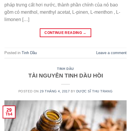
pháp trưng cất hơi nước, thành phần chính của nó bao
gồm có menthol, menthyl acetat, L-pinen, L-menthon , L-
limonen […]
CONTINUE READING
→
Posted in
Tinh Dầu
Leave a comment
TINH DẦU
TÀI NGUYÊN TINH DẦU HỒI
POSTED ON
29 THÁNG 4, 2017
BY
DƯỢC SĨ THU TRANG
29
Th4