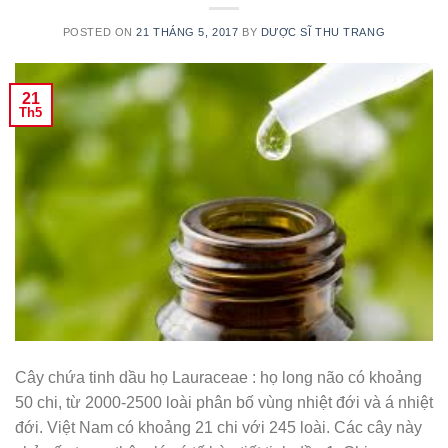
POSTED ON
21 THÁNG 5, 2017
BY
DƯỢC SĨ THU TRANG
21
Th5
Cây chứa tinh dầu họ Lauraceae : họ long não có khoảng
50 chi, từ 2000-2500 loài phân bố vùng nhiệt đới và á nhiệt
đới. Việt Nam có khoảng 21 chi với 245 loài. Các cây này