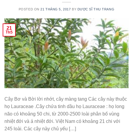
POSTED ON
21 THÁNG 5, 2017
BY
DƯỢC SĨ THU TRANG
21
Th5
Cây Bơ và Bời lời nhớt, cây màng tang Các cây này thuộc
họ Lauraceae .Cây chứa tinh dầu họ Lauraceae : họ long
não có khoảng 50 chi, từ 2000-2500 loài phân bố vùng
nhiệt đới và á nhiệt đới. Việt Nam có khoảng 21 chi với
245 loài. Các cây này chủ yếu […]