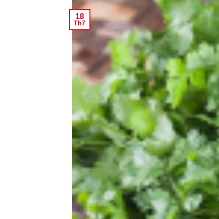
18
Th7