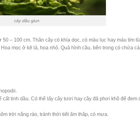
cây dầu giun
ừ 50 – 100 cm. Thân cây có khía dọc, có màu lục hay màu tím tía
 Hoa mọc ở kẽ lá, hoa nhỏ. Quả hình cầu, bên trong có chứa cá
nopodii.
cất tinh dầu. Có thể lấy cây tươi hay cây đã phơi khô để đem 
ôm trời nắng ráo, tránh thời tiết ẩm thấp, có mưa.