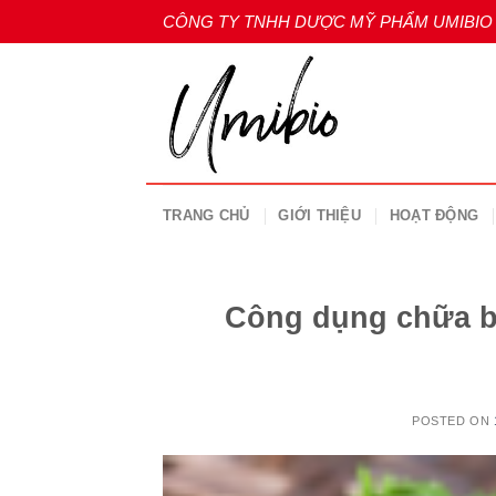
Skip
CÔNG TY TNHH DƯỢC MỸ PHẨM UMIBIO
to
content
TRANG CHỦ
GIỚI THIỆU
HOẠT ĐỘNG
Công dụng chữa bệ
POSTED ON