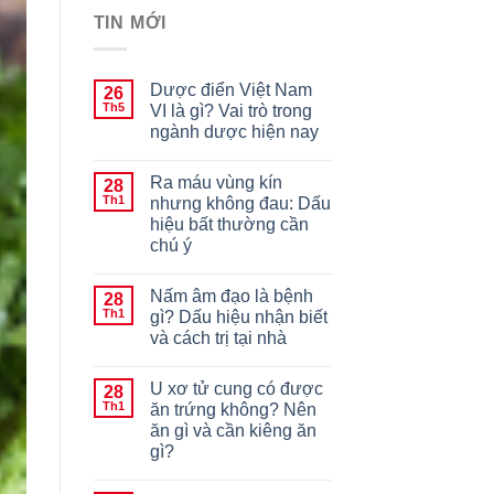
TIN MỚI
Dược điển Việt Nam
26
Th5
VI là gì? Vai trò trong
ngành dược hiện nay
Ra máu vùng kín
28
Th1
nhưng không đau: Dấu
hiệu bất thường cần
chú ý
Nấm âm đạo là bệnh
28
Th1
gì? Dấu hiệu nhận biết
và cách trị tại nhà
U xơ tử cung có được
28
Th1
ăn trứng không? Nên
ăn gì và cần kiêng ăn
gì?