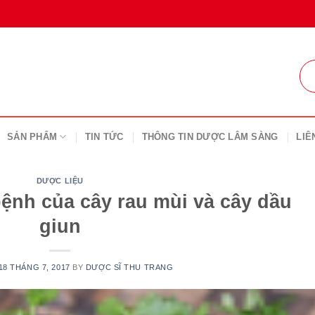
SẢN PHẨM
TIN TỨC
THÔNG TIN DƯỢC LÂM SÀNG
LIÊ
DƯỢC LIỆU
nh của cây rau mùi và cây dầu
giun
18 THÁNG 7, 2017
BY
DƯỢC SĨ THU TRANG