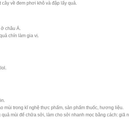
t cây về đem phơi khô và đập lấy quả.
 ở châu Á.
uả chín làm gia vị.
lol.
ồn.
ạo mùi trong kĩ nghệ thực phẩm, sản phẩm thuốc, hương liệu.
 quả mùi để chữa sởi, làm cho sởi nhanh mọc bằng cách: giã 