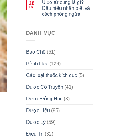
U xơ tử cung là gì?
28
Th1
Dấu hiệu nhận biết và
cách phòng ngừa
DANH MỤC
Bào Chế
(51)
Bệnh Học
(129)
Các loại thuốc kích dục
(5)
Dược Cổ Truyền
(41)
Dược Động Học
(8)
Dược Liệu
(95)
Dược Lý
(59)
Điều Trị
(32)