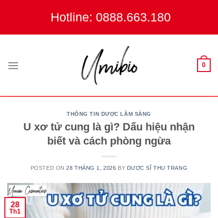
Skip
Hotline: 0888.663.180
to
content
0
THÔNG TIN DƯỢC LÂM SÀNG
U xơ tử cung là gì? Dấu hiệu nhận
biết và cách phòng ngừa
POSTED ON
28 THÁNG 1, 2026
BY
DƯỢC SĨ THU TRANG
28
Th1