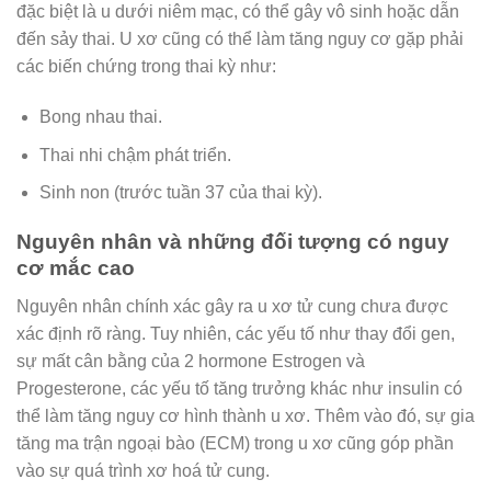
đặc biệt là u dưới niêm mạc, có thể gây vô sinh hoặc dẫn
đến sảy thai. U xơ cũng có thể làm tăng nguy cơ gặp phải
các biến chứng trong thai kỳ như:
Bong nhau thai.
Thai nhi chậm phát triển.
Sinh non (trước tuần 37 của thai kỳ).
Nguyên nhân và những đối tượng có nguy
cơ mắc cao
Nguyên nhân chính xác gây ra u xơ tử cung chưa được
xác định rõ ràng. Tuy nhiên, các yếu tố như thay đổi gen,
sự mất cân bằng của 2 hormone Estrogen và
Progesterone, các yếu tố tăng trưởng khác như insulin có
thể làm tăng nguy cơ hình thành u xơ. Thêm vào đó, sự gia
tăng ma trận ngoại bào (ECM) trong u xơ cũng góp phần
vào sự quá trình xơ hoá tử cung.