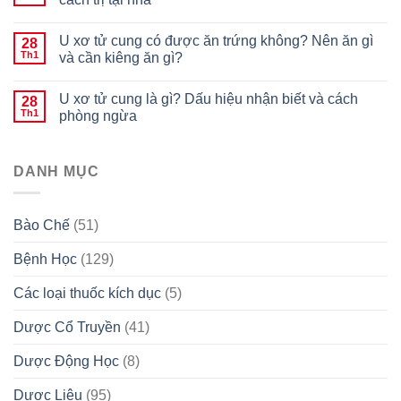
U xơ tử cung có được ăn trứng không? Nên ăn gì
28
Th1
và cần kiêng ăn gì?
U xơ tử cung là gì? Dấu hiệu nhận biết và cách
28
Th1
phòng ngừa
DANH MỤC
Bào Chế
(51)
Bệnh Học
(129)
Các loại thuốc kích dục
(5)
Dược Cổ Truyền
(41)
Dược Động Học
(8)
Dược Liệu
(95)