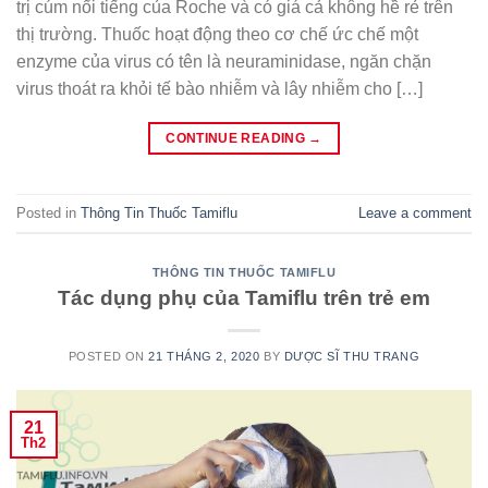
trị cúm nổi tiếng của Roche và có giá cả không hề rẻ trên
thị trường. Thuốc hoạt động theo cơ chế ức chế một
enzyme của virus có tên là neuraminidase, ngăn chặn
virus thoát ra khỏi tế bào nhiễm và lây nhiễm cho […]
CONTINUE READING
→
Posted in
Thông Tin Thuốc Tamiflu
Leave a comment
THÔNG TIN THUỐC TAMIFLU
Tác dụng phụ của Tamiflu trên trẻ em
POSTED ON
21 THÁNG 2, 2020
BY
DƯỢC SĨ THU TRANG
21
Th2