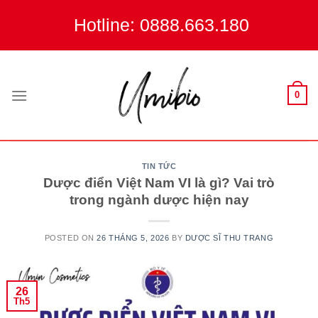
Skip
Hotline: 0888.663.180
to
content
0
TIN TỨC
Dược điển Việt Nam VI là gì? Vai trò
trong ngành dược hiện nay
POSTED ON
26 THÁNG 5, 2026
BY
DƯỢC SĨ THU TRANG
26
Th5