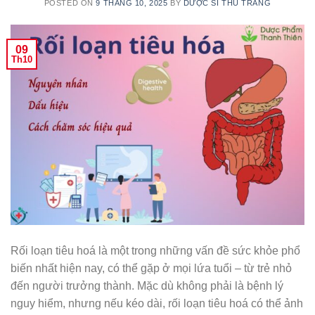
POSTED ON
9 THÁNG 10, 2025
BY
DƯỢC SĨ THU TRANG
09
Th10
Rối loạn tiêu hoá là một trong những vấn đề sức khỏe phổ
biến nhất hiện nay, có thể gặp ở mọi lứa tuổi – từ trẻ nhỏ
đến người trưởng thành. Mặc dù không phải là bệnh lý
nguy hiểm, nhưng nếu kéo dài, rối loạn tiêu hoá có thể ảnh