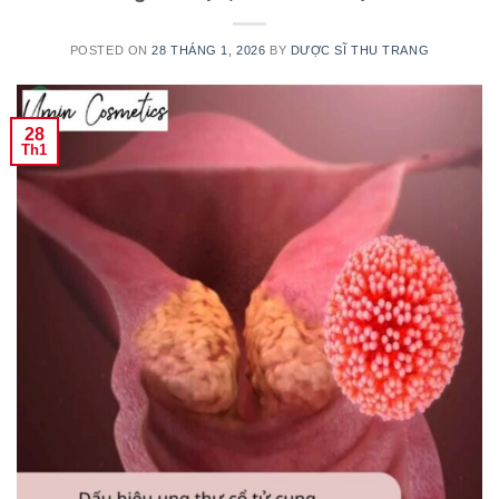
POSTED ON
28 THÁNG 1, 2026
BY
DƯỢC SĨ THU TRANG
28
Th1