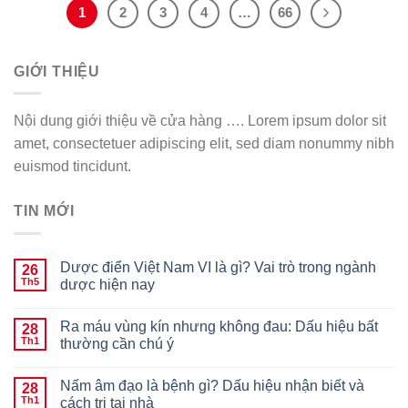
1
2
3
4
…
66
GIỚI THIỆU
Nội dung giới thiệu về cửa hàng …. Lorem ipsum dolor sit
amet, consectetuer adipiscing elit, sed diam nonummy nibh
euismod tincidunt.
TIN MỚI
Dược điển Việt Nam VI là gì? Vai trò trong ngành
26
Th5
dược hiện nay
Ra máu vùng kín nhưng không đau: Dấu hiệu bất
28
Th1
thường cần chú ý
Nấm âm đạo là bệnh gì? Dấu hiệu nhận biết và
28
Th1
cách trị tại nhà