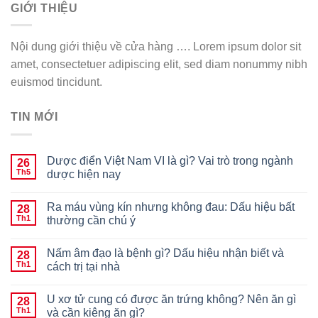
GIỚI THIỆU
Nội dung giới thiệu về cửa hàng …. Lorem ipsum dolor sit
amet, consectetuer adipiscing elit, sed diam nonummy nibh
euismod tincidunt.
TIN MỚI
Dược điển Việt Nam VI là gì? Vai trò trong ngành
26
Th5
dược hiện nay
Ra máu vùng kín nhưng không đau: Dấu hiệu bất
28
Th1
thường cần chú ý
Nấm âm đạo là bệnh gì? Dấu hiệu nhận biết và
28
Th1
cách trị tại nhà
U xơ tử cung có được ăn trứng không? Nên ăn gì
28
Th1
và cần kiêng ăn gì?