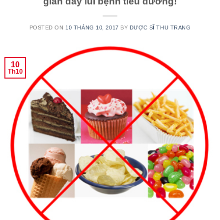
giản đẩy lùi bệnh tiểu đường!
POSTED ON
10 THÁNG 10, 2017
BY
DƯỢC SĨ THU TRANG
10
Th10