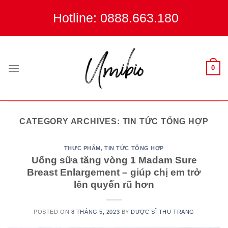
Skip
Hotline: 0888.663.180
to
content
0
CATEGORY ARCHIVES:
TIN TỨC TỔNG HỢP
THỰC PHẨM
,
TIN TỨC TỔNG HỢP
Uống sữa tăng vòng 1 Madam Sure
Breast Enlargement – giúp chị em trở
lên quyến rũ hơn
POSTED ON
8 THÁNG 5, 2023
BY
DƯỢC SĨ THU TRANG