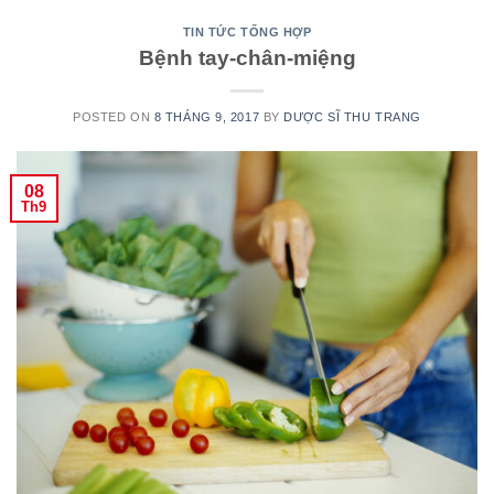
TIN TỨC TỔNG HỢP
Bệnh tay-chân-miệng
POSTED ON
8 THÁNG 9, 2017
BY
DƯỢC SĨ THU TRANG
08
Th9