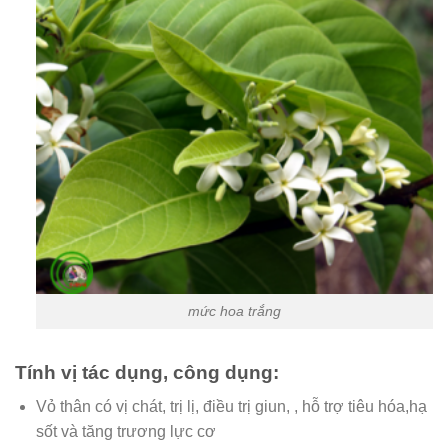
mức hoa trắng
Tính vị tác dụng, công dụng:
Vỏ thân có vị chát, trị lị, điều trị giun, , hỗ trợ tiêu hóa,hạ
sốt và tăng trương lực cơ