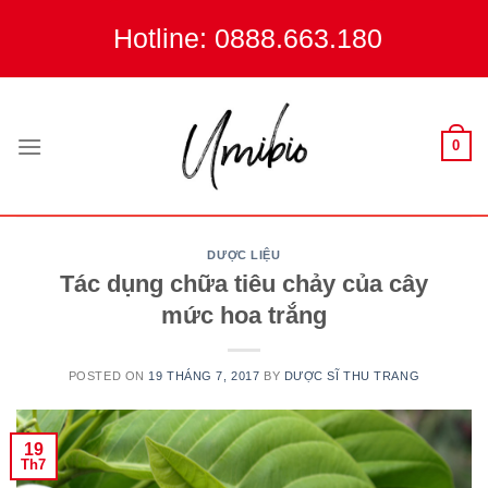
Skip
Hotline: 0888.663.180
to
content
0
DƯỢC LIỆU
Tác dụng chữa tiêu chảy của cây
mức hoa trắng
POSTED ON
19 THÁNG 7, 2017
BY
DƯỢC SĨ THU TRANG
19
Th7