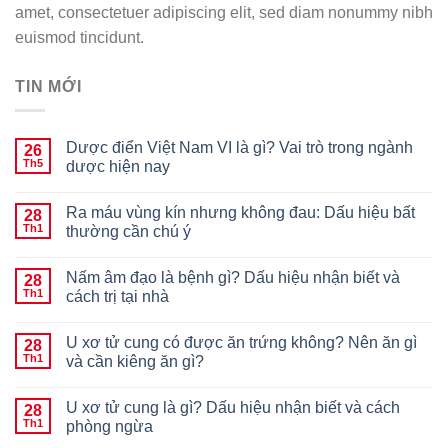
amet, consectetuer adipiscing elit, sed diam nonummy nibh
euismod tincidunt.
TIN MỚI
Dược điển Việt Nam VI là gì? Vai trò trong ngành
26
Th5
dược hiện nay
Ra máu vùng kín nhưng không đau: Dấu hiệu bất
28
Th1
thường cần chú ý
Nấm âm đạo là bệnh gì? Dấu hiệu nhận biết và
28
Th1
cách trị tại nhà
U xơ tử cung có được ăn trứng không? Nên ăn gì
28
Th1
và cần kiêng ăn gì?
U xơ tử cung là gì? Dấu hiệu nhận biết và cách
28
Th1
phòng ngừa