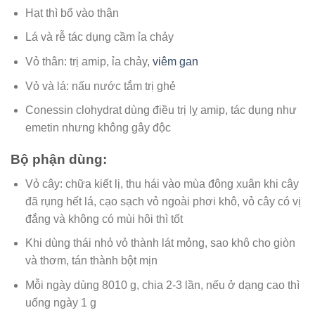
Hạt thì bổ vào thận
Lá và rễ tác dụng cầm ỉa chảy
Vỏ thân: trị amip, ỉa chảy,
viêm gan
Vỏ và lá: nấu nước tắm trị ghẻ
Conessin clohydrat dùng điều trị lỵ amip, tác dụng như
emetin nhưng không gây độc
Bộ phận dùng:
Vỏ cây: chữa kiết lị, thu hái vào mùa đông xuân khi cây
đã rụng hết lá, cạo sạch vỏ ngoài phơi khô, vỏ cây có vị
đắng và không có mùi hôi thì tốt
Khi dùng thái nhỏ vỏ thành lát mỏng, sao khô cho giòn
và thơm, tán thành bột mịn
Mỗi ngày dùng 8010 g, chia 2-3 lần, nếu ở dạng cao thì
uống ngày 1 g