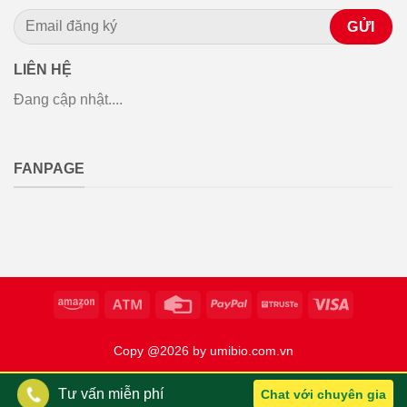
LIÊN HỆ
Đang cập nhật....
FANPAGE
Copy @2026 by umibio.com.vn
Tư vấn miễn phí
Chat với chuyên gia