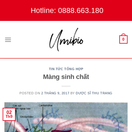
Skip
Hotline: 0888.663.180
to
content
0
TIN TỨC TỔNG HỢP
Màng sinh chất
POSTED ON
2 THÁNG 9, 2017
BY
DƯỢC SĨ THU TRANG
02
Th9