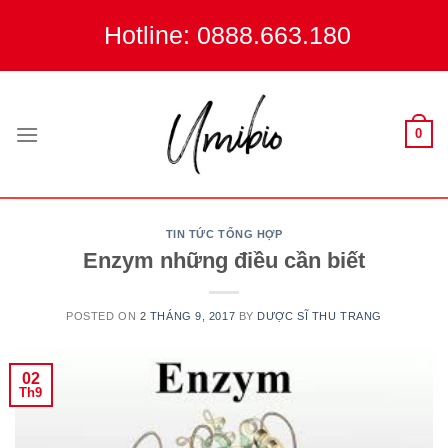
Skip
Hotline: 0888.663.180
to
content
0
TIN TỨC TỔNG HỢP
Enzym những điều cần biết
POSTED ON
2 THÁNG 9, 2017
BY
DƯỢC SĨ THU TRANG
02
Th9