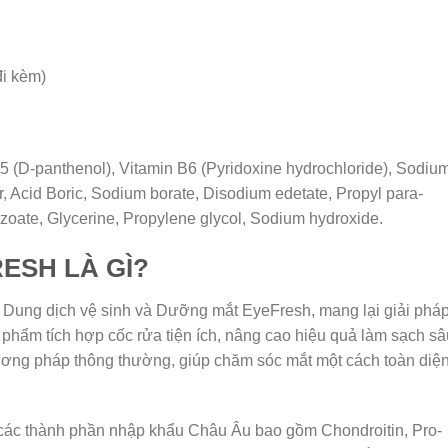
đi kèm)
B5 (D-panthenol), Vitamin B6 (Pyridoxine hydrochloride), Sodiu
er, Acid Boric, Sodium borate, Disodium edetate, Propyl para-
oate, Glycerine, Propylene glycol, Sodium hydroxide.
ESH LÀ GÌ?
 Dung dịch vệ sinh và Dưỡng mắt EyeFresh, mang lại giải phá
phẩm tích hợp cốc rửa tiện ích, nâng cao hiệu quả làm sạch sâ
ương pháp thông thường, giúp chăm sóc mắt một cách toàn diệ
các thành phần nhập khẩu Châu Âu bao gồm Chondroitin, Pro-