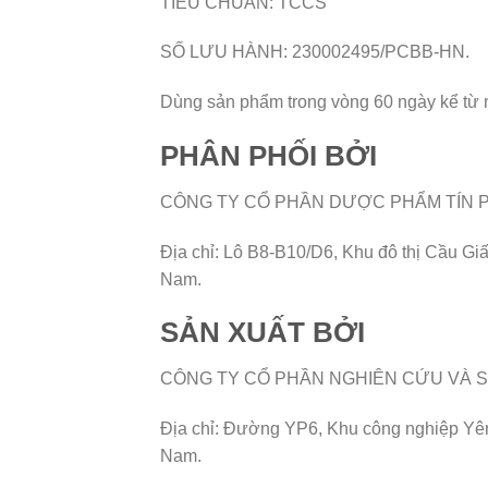
TIÊU CHUẨN: TCCS
SỐ LƯU HÀNH: 230002495/PCBB-HN.
Dùng sản phẩm trong vòng 60 ngày kể từ
PHÂN PHỐI BỞI
CÔNG TY CỔ PHẦN DƯỢC PHẨM TÍN 
Địa chỉ: Lô B8-B10/D6, Khu đô thị Cầu G
Nam.
SẢN XUẤT BỞI
CÔNG TY CỔ PHẦN NGHIÊN CỨU VÀ 
Địa chỉ: Đường YP6, Khu công nghiệp Yê
Nam.