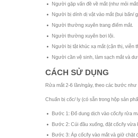
Người gặp vấn đề về mắt (như mỏi mắt,
Người bị dính dị vật vào mắt (bụi bẩn/ g
Người thường xuyên trang điểm mắt.
Người thường xuyên bơi lội.
Người bị tật khúc xạ mắt (cận thị, viễn t
Người cần vệ sinh, làm sạch mắt và d
CÁCH SỬ DỤNG
Rửa mắt 2-6 lần/ngày, theo các bước như 
Chuẩn bị cốc/ ly (có sẵn trong hộp sản ph
Bước 1: Đổ dung dịch vào cốc/ly rửa m
Bước 2: Cúi đầu xuống, đặt cốc/ly vừa k
Bước 3: Áp cốc/ly vào mắt và giữ chặt 