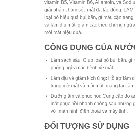
vitamin B5, Vitamin B6, Allantoin, và Sod
giải pháp chăm sóc mắt đa tác động: L
loại bỏ hiệu quả bụi bẩn, gỉ mắt, cặn tra
và làm dịu mắt, giảm các triệu chứng ngứa,
mỏi mắt hiệu quả.
CÔNG DỤNG CỦA NƯỚ
Làm sạch sâu: Giúp loại bỏ bụi bẩn, gỉ 
phòng ngừa các bệnh về mắt.
Làm dịu và giảm kích ứng: Hỗ trợ làm dị
trạng mờ mắt và mỏi mắt, mang lại cảm 
Dưỡng ẩm và phục hồi: Cung cấp độ ẩm 
mắt phục hồi nhanh chóng sau những giờ 
với màn hình điện thoại và máy tính.
ĐỐI TƯỢNG SỬ DỤNG