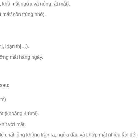
 khô mắt ngứa và nóng rát mắt).
ỉ mắt/ côn trùng nhỏ).
hị, loạn thị…).
ưỡng mắt hàng ngày.
sau:
ẩm)
ắt (khoảng 4-8ml).
hít với mắt.
để chất lỏng không tràn ra, ngửa đầu và chớp mắt nhiều lần để 