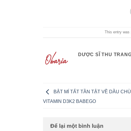
This entry was
DƯỢC SĨ THU TRAN
BẬT MÍ TẤT TẦN TẬT VỀ DẦU CH
VITAMIN D3K2 BABEGO
Để lại một bình luận