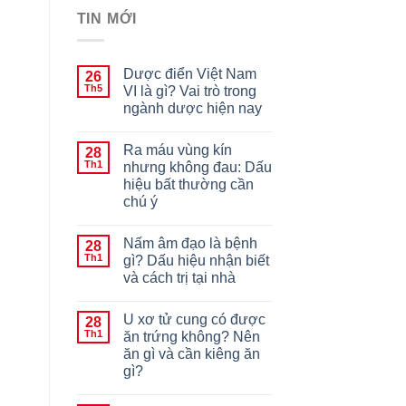
TIN MỚI
Dược điển Việt Nam
26
Th5
VI là gì? Vai trò trong
ngành dược hiện nay
Ra máu vùng kín
28
Th1
nhưng không đau: Dấu
hiệu bất thường cần
chú ý
Nấm âm đạo là bệnh
28
Th1
gì? Dấu hiệu nhận biết
và cách trị tại nhà
U xơ tử cung có được
28
Th1
ăn trứng không? Nên
ăn gì và cần kiêng ăn
gì?