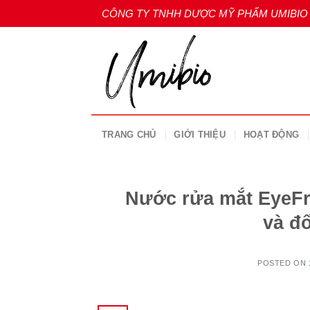
Skip
CÔNG TY TNHH DƯỢC MỸ PHẨM UMIBIO
to
content
TRANG CHỦ
GIỚI THIỆU
HOẠT ĐỘNG
Nước rửa mắt EyeFr
và đ
POSTED ON