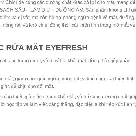
ium Chloride cùng các dưỡng chất khác có lợi cho mắt, mang đế
ÀM SẠCH SÂU – LÀM DỊU – DƯỠNG ẨM. Sản phẩm không chỉ gi
ng điểm và dị vật, mà còn hỗ trợ phòng ngừa bệnh về mắt, dưỡng
 nóng rát, và khó chịu, đồng thời cải thiện tình trạng mờ mắt và
C RỬA MẮT EYEFRESH
mắt, cặn trang điểm, và dị vật ra khỏi mắt, đồng thời góp phần
u mắt, giảm cảm giác ngứa, nóng rát và khó chịu, cải thiện tình
giác dễ chịu cho đôi mắt.
cần thiết, giảm tình trạng khô mắt, và bổ sung dưỡng chất giú
học tập và làm việc căng thẳng, đặc biệt là khi tiếp xúc liên t