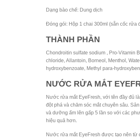
Dạng bào chế: Dung dịch
Đóng gói: Hộp 1 chai 300ml (sẵn cốc rửa 
THÀNH PHẦN
Chondroitin sulfate sodium , Pro-Vitamin 
chloride, Allantoin, Borneol, Menthol, Wat
hydroxybenzoate, Methyl para-hydroxybenz
NƯỚC RỬA MẮT EYEFR
Nước rửa mắt EyeFresh, với tên đầy đủ là
đột phá và chăm sóc mắt chuyên sâu. Sản 
và dưỡng ẩm lên gấp 5 lần so với các ph
hiệu quả hơn.
Nước rửa mắt EyeFresh được tạo nên từ 