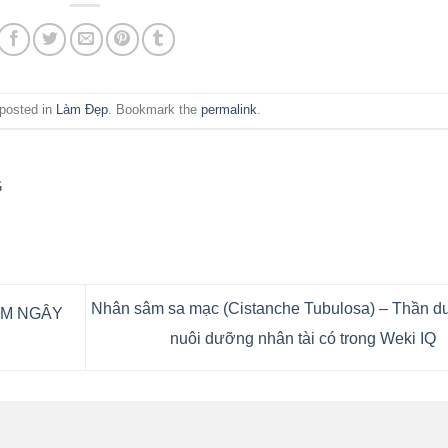
 posted in
Làm Đẹp
. Bookmark the
permalink
.
G
Nhân sâm sa mạc (Cistanche Tubulosa) – Thần d
ÙM NGÂY
nuôi dưỡng nhân tài có trong Weki IQ