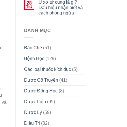
U xơ tử cung là gì?
28
Th1
Dấu hiệu nhận biết và
cách phòng ngừa
DANH MỤC
Bào Chế
(51)
m
Bệnh Học
(129)
Các loại thuốc kích dục
(5)
Dược Cổ Truyền
(41)
p
Dược Động Học
(8)
u
Dược Liệu
(95)
n và
Dược Lý
(59)
Điều Trị
(32)