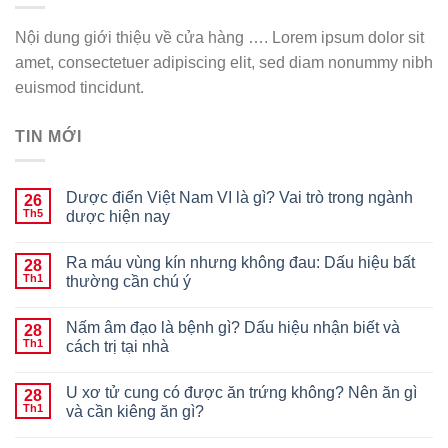
Nội dung giới thiệu về cửa hàng …. Lorem ipsum dolor sit
amet, consectetuer adipiscing elit, sed diam nonummy nibh
euismod tincidunt.
TIN MỚI
Dược điển Việt Nam VI là gì? Vai trò trong ngành
26
Th5
dược hiện nay
Ra máu vùng kín nhưng không đau: Dấu hiệu bất
28
Th1
thường cần chú ý
Nấm âm đạo là bệnh gì? Dấu hiệu nhận biết và
28
Th1
cách trị tại nhà
U xơ tử cung có được ăn trứng không? Nên ăn gì
28
Th1
và cần kiêng ăn gì?