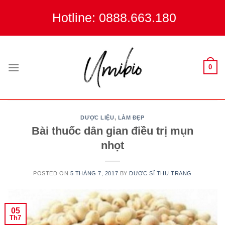
Skip
Hotline: 0888.663.180
to
content
0
DƯỢC LIỆU
,
LÀM ĐẸP
Bài thuốc dân gian điều trị mụn
nhọt
POSTED ON
5 THÁNG 7, 2017
BY
DƯỢC SĨ THU TRANG
05
Th7