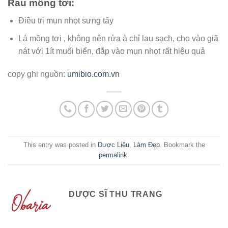
Rau mồng tơi:
Điều trị mụn nhọt sưng tấy
Lá mồng tơi , không nên rửa à chỉ lau sạch, cho vào giã
nát với 1ít muối biển, đắp vào mụn nhọt rất hiệu quả
copy ghi nguồn:
umibio.com.vn
This entry was posted in
Dược Liệu
,
Làm Đẹp
. Bookmark the
permalink
.
DƯỢC SĨ THU TRANG