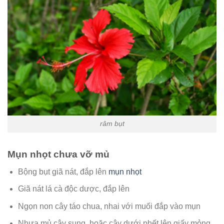
râm bụt
Mụn nhọt chưa vỡ mủ
Bộng bụt giã nát, đắp lên
mụn nhọt
Giã nát lá cà độc dược, đắp lên
Ngọn non cây táo chua, nhai với muối đắp vào mụn
Nhựa mủ cây sung, hoặc cây dưới phết lên giấy mỏng.