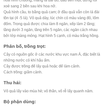
hoa hình chuông, mang lá đài đỏ, đầu tiên mọc đứng rồi
xoè sang 2 bên sau khi hoa nở.
Quả hình cầu, to bằng quả cam; ở đầu quả vẫn còn lá đài
tồn tại (4 -5 lá). Vỏ quả dày, lúc chín có màu vàng đỏ, lốm
đốm. Trong quả được chia làm 8 ngăn, xếp làm 2 tầng;
tầng dưới 3 ngăn, tầng trên 5 ngăn, các ngăn cách nhau
bởi lớp màng mỏng. Hạt hình 5 cạnh, có màu trắng hồng.
Phân bố, trồng trọt:
Cây có nguồn gốc ở các nước khu vực nam Á, đặc biệt là
những nước có khí hậu ấm.
Cây được trồng để lấy quả hoặc để làm cảnh.
Cách trồng: giâm cành.
Thu hái:
Vỏ quả lấy vào mùa hè; vỏ thân, vỏ rễ lấy quanh năm.
Bộ phận dùng: