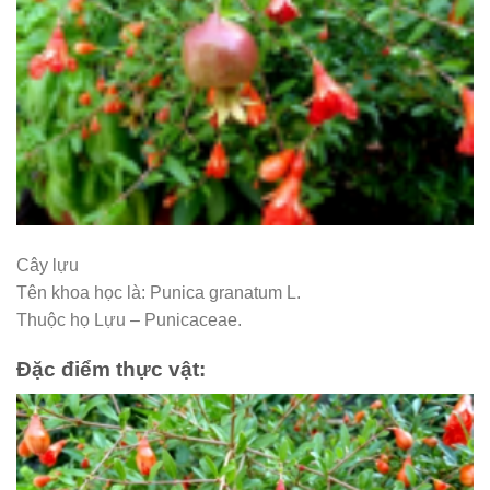
Cây lựu
Tên khoa học là: Punica granatum L.
Thuộc họ Lựu – Punicaceae.
Đặc điểm thực vật: