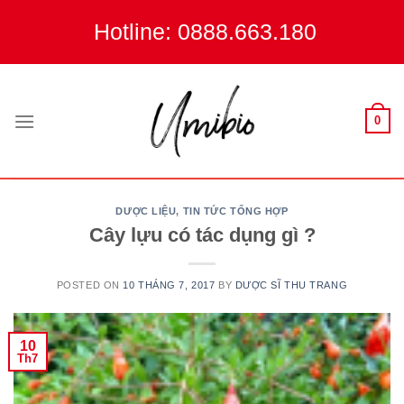
Skip
Hotline: 0888.663.180
to
content
0
DƯỢC LIỆU
,
TIN TỨC TỔNG HỢP
Cây lựu có tác dụng gì ?
POSTED ON
10 THÁNG 7, 2017
BY
DƯỢC SĨ THU TRANG
10
Th7