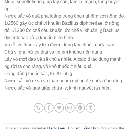
Muối isopelletierin giúp tẩy sán, làm co mạch, tăng huyết
áp.
Nước sắc vỏ quả pha loãng trong ống nghiệm với nồng độ
1/2560 gây ức chế vi khuẩn Bacillus diphtheriae, ở nồng
độ 1/1280 ức chế cầu khuẩn, ức chế vi khuẩn lỵ Bacillus
dysenteriae và vi khuẩn biến hình.
Vỏ rễ, vỏ thân cây lựu được dùng làm thuốc chữa sán.
Chú ý: phụ nữ có thai và trẻ em không nên dùng.
Lấy vỏ mới đào về sẽ chứa nhiều Alcaloid tác dụng mạnh,
người ta cho rằng, vỏ khô thuốc ít hiệu quả.
Dạng dùng thuốc sắc, từ 20 -60 g.
Nước sắc vỏ rễ và vỏ thân ngậm miệng để chữa đau răng.
Nước sắc vở quả,giúp chữa lỵ, kinh nguyệt ra nhiều.
This entry was posted in
Dược Liệu
,
Tin Tức Tổng Hợp
. Bookmark the