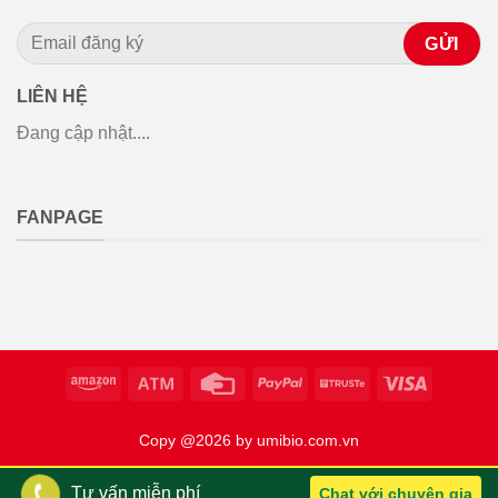
LIÊN HỆ
Đang cập nhật....
FANPAGE
Copy @2026 by umibio.com.vn
Tư vấn miễn phí
Chat với chuyên gia