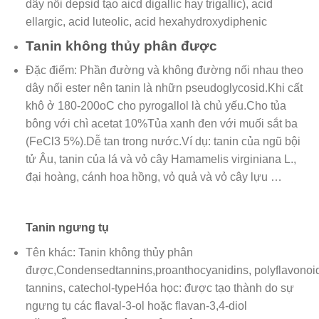
dây nối depsid tạo aicd digallic hay trigallic), acid
ellargic, acid luteolic, acid hexahydroxydiphenic
Tanin không thủy phân được
Đặc điểm: Phần đường và không đường nối nhau theo
dây nối ester nên tanin là nhữn pseudoglycosid.Khi cất
khô ở 180-200oC cho pyrogallol là chủ yếu.Cho tủa
bông với chì acetat 10%Tủa xanh đen với muối sắt ba
(FeCl3 5%).Dễ tan trong nước.Ví dụ: tanin của ngũ bội
tử Âu, tanin của lá và vỏ cây Hamamelis virginiana L.,
đại hoàng, cánh hoa hồng, vỏ quả và vỏ cây lựu …
Tanin ngưng tụ
Tên khác: Tanin không thủy phân
được,Condensedtannins,proanthocyanidins, polyflavonoi
tannins, catechol-typeHóa học: được tạo thành do sự
ngưng tụ các flaval-3-ol hoặc flavan-3,4-diol