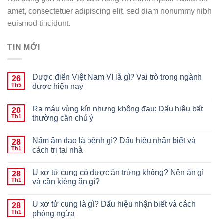
amet, consectetuer adipiscing elit, sed diam nonummy nibh
euismod tincidunt.
TIN MỚI
Dược điển Việt Nam VI là gì? Vai trò trong ngành
26
Th5
dược hiện nay
Ra máu vùng kín nhưng không đau: Dấu hiệu bất
28
Th1
thường cần chú ý
Nấm âm đạo là bệnh gì? Dấu hiệu nhận biết và
28
Th1
cách trị tại nhà
U xơ tử cung có được ăn trứng không? Nên ăn gì
28
Th1
và cần kiêng ăn gì?
U xơ tử cung là gì? Dấu hiệu nhận biết và cách
28
Th1
phòng ngừa