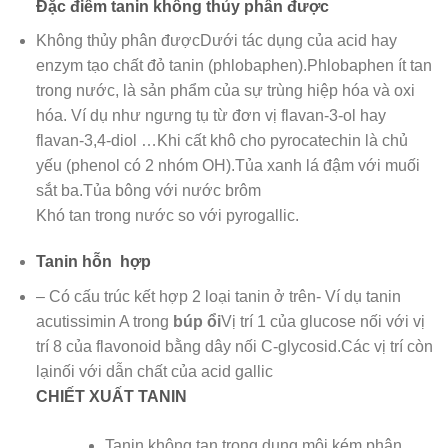
Đặc điểm tanin không thủy phân được
Không thủy phân đượcDưới tác dụng của acid hay
enzym tạo chất đỏ tanin (phlobaphen).Phlobaphen ít tan
trong nước, là sản phẩm của sự trùng hiệp hóa và oxi
hóa. Ví dụ như ngưng tụ từ đơn vị flavan-3-ol hay
flavan-3,4-diol …Khi cất khô cho pyrocatechin là chủ
yếu (phenol có 2 nhóm OH).Tủa xanh lá đậm với muối
sắt ba.Tủa bông với nước brôm
Khó tan trong nước so với pyrogallic.
Tanin hỗn hợp
– Có cấu trúc kết hợp 2 loại tanin ở trên- Ví dụ tanin
acutissimin A trong
búp ổi
Vị trí 1 của glucose nối với vị
trí 8 của flavonoid bằng dây nối C-glycosid.Các vị trí còn
lạinối với dẫn chất của acid gallic
CHIẾT XUẤT TANIN
Tanin không tan trong dung môi kém phân