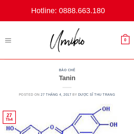
Skip
Hotline: 0888.663.180
to
content
0
BÀO CHẾ
Tanin
POSTED ON
27 THÁNG 4, 2017
BY
DƯỢC SĨ THU TRANG
27
Th4