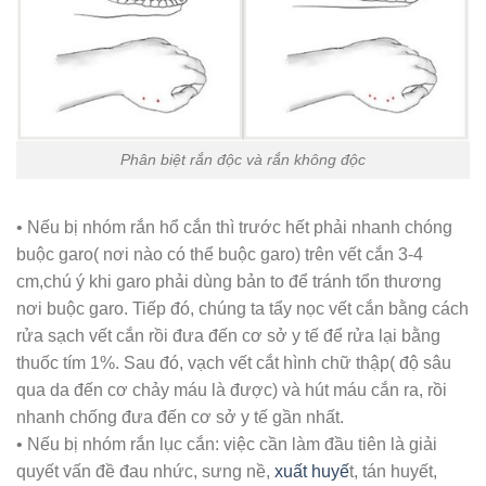
Phân biệt rắn độc và rắn không độc
• Nếu bị nhóm rắn hổ cắn thì trước hết phải nhanh chóng
buộc garo( nơi nào có thể buộc garo) trên vết cắn 3-4
cm,chú ý khi garo phải dùng bản to để tránh tổn thương
nơi buộc garo. Tiếp đó, chúng ta tẩy nọc vết cắn bằng cách
rửa sạch vết cắn rồi đưa đến cơ sở y tế để rửa lại bằng
thuốc tím 1%. Sau đó, vạch vết cắt hình chữ thập( độ sâu
qua da đến cơ chảy máu là được) và hút máu cắn ra, rồi
nhanh chống đưa đến cơ sở y tế gần nhất.
• Nếu bị nhóm rắn lục cắn: việc cần làm đầu tiên là giải
quyết vấn đề đau nhức, sưng nề,
xuất huyế
t, tán huyết,