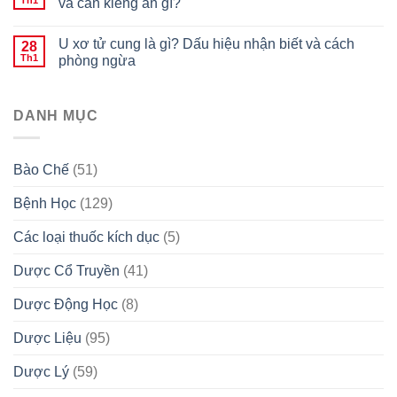
Th1
và cần kiêng ăn gì?
U xơ tử cung là gì? Dấu hiệu nhận biết và cách
28
Th1
phòng ngừa
DANH MỤC
Bào Chế
(51)
Bệnh Học
(129)
Các loại thuốc kích dục
(5)
Dược Cổ Truyền
(41)
Dược Động Học
(8)
Dược Liệu
(95)
Dược Lý
(59)