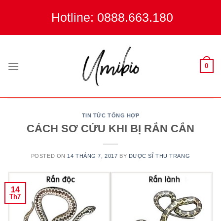
Skip
Hotline: 0888.663.180
to
content
0
TIN TỨC TỔNG HỢP
CÁCH SƠ CỨU KHI BỊ RẮN CẮN
POSTED ON
14 THÁNG 7, 2017
BY
DƯỢC SĨ THU TRANG
14
Th7