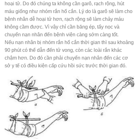
hoại tử. Do đó chúng ta không cần garô, rạch rộng, hút
máu giống như nhóm rắn hổ cắn. Lý do là garô sẽ làm cho
bệnh nhân dễ hoại tử hơn, rạch rộng sẽ làm chảy máu
không cầm được. Vì vậy chỉ cần băng ép, tẩy nọc và
chuyển nạn nhân đến bệnh viện càng sớm càng tốt.
Nếu nạn nhân bị nhóm rắn hổ cắn thời gian thì sau khoảng
90 phút có thể dẫn đến tử vong, còn các loài rắn khác
chậm hơn. Do đó cần phải chuyển nạn nhân đến các cơ
sở y tế có điều kiện cấp cứu hồi sức trước thời gian đó.