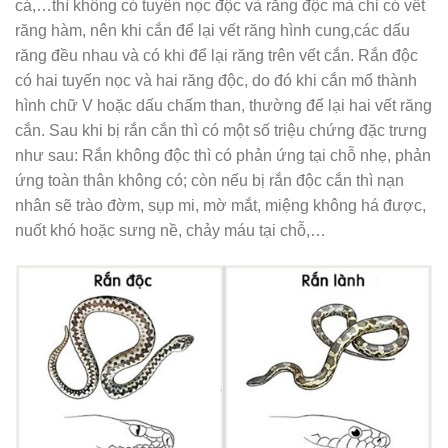
cá,…thì không có tuyến nọc độc và răng độc mà chỉ có vết
răng hàm, nên khi cắn để lại vết răng hình cung,các dấu
răng đều nhau và có khi để lại răng trên vết cắn. Rắn độc
có hai tuyến nọc và hai răng độc, do đó khi cắn mổ thành
hình chữ V hoặc dấu chấm than, thường để lại hai vết răng
cắn. Sau khi bị rắn cắn thì có một số triệu chứng đặc trưng
như sau: Rắn không độc thì có phản ứng tại chỗ nhẹ, phản
ứng toàn thân không có; còn nếu bị rắn độc cắn thì nạn
nhân sẽ trào đờm, sụp mi, mờ mắt, miệng không há được,
nuốt khó hoặc sưng nề, chảy máu tại chỗ,…