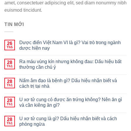
amet, consectetuer adipiscing elit, sed diam nonummy nibh
euismod tincidunt.
TIN MỚI
Dược điển Việt Nam VI là gì? Vai trò trong ngành
26
Th5
dược hiện nay
Ra máu vùng kín nhưng không đau: Dấu hiệu bất
28
Th1
thường cần chú ý
Nấm âm đạo là bệnh gì? Dấu hiệu nhận biết và
28
Th1
cách trị tại nhà
U xơ tử cung có được ăn trứng không? Nên ăn gì
28
Th1
và cần kiêng ăn gì?
U xơ tử cung là gì? Dấu hiệu nhận biết và cách
28
Th1
phòng ngừa