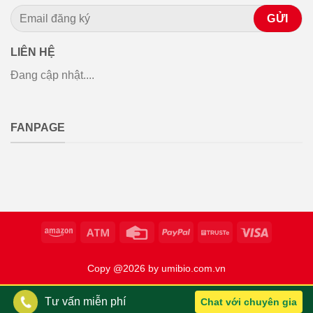
LIÊN HỆ
Đang cập nhật....
FANPAGE
Copy @2026 by umibio.com.vn
Tư vấn miễn phí
Chat với chuyên gia