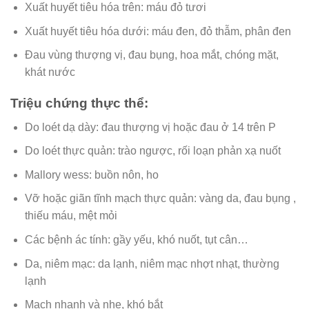
Xuất huyết tiêu hóa trên: máu đỏ tươi
Xuất huyết tiêu hóa dưới: máu đen, đỏ thẫm, phân đen
Đau vùng thượng vị, đau bụng, hoa mắt, chóng mặt,
khát nước
Triệu chứng thực thể:
Do loét dạ dày: đau thượng vị hoặc đau ở 14 trên P
Do loét thực quản: trào ngược, rối loạn phản xạ nuốt
Mallory wess: buồn nôn, ho
Vỡ hoặc giãn tĩnh mạch thực quản: vàng da, đau bụng ,
thiếu máu, mệt mỏi
Các bệnh ác tính: gầy yếu, khó nuốt, tụt cân…
Da, niêm mạc: da lạnh, niêm mạc nhợt nhạt, thường
lạnh
Mạch nhanh và nhẹ, khó bắt