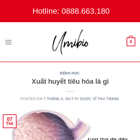
Skip
Hotline: 0888.663.180
to
content
0
BỆNH HỌC
Xuất huyết tiêu hóa là gì
POSTED ON
7 THÁNG 6, 2017
BY
DƯỢC SĨ THU TRANG
07
Th6