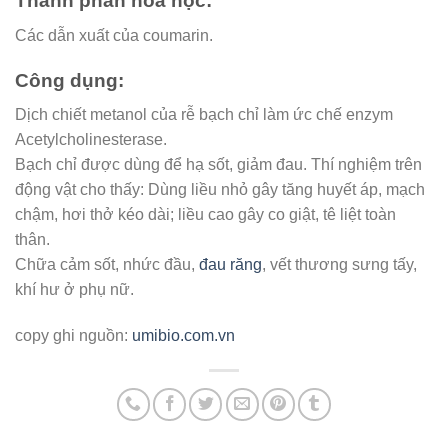
Thành phần hoá học:
Các dẫn xuất của coumarin.
Công dụng:
Dịch chiết metanol của rễ bạch chỉ làm ức chế enzym
Acetylcholinesterase.
Bạch chỉ được dùng để hạ sốt, giảm đau. Thí nghiệm trên
động vật cho thấy: Dùng liều nhỏ gây tăng huyết áp, mạch
chậm, hơi thở kéo dài; liều cao gây co giật, tê liệt toàn
thân.
Chữa cảm sốt, nhức đầu,
đau răng
, vết thương sưng tấy,
khí hư ở phụ nữ.
copy ghi nguồn:
umibio.com.vn