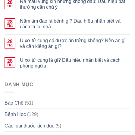
Ra máu vùng kín nhưng không đau: Dấu hiệu bất
28
Th1
thường cần chú ý
Nấm âm đạo là bệnh gì? Dấu hiệu nhận biết và
28
Th1
cách trị tại nhà
U xơ tử cung có được ăn trứng không? Nên ăn gì
28
Th1
và cần kiêng ăn gì?
U xơ tử cung là gì? Dấu hiệu nhận biết và cách
28
Th1
phòng ngừa
DANH MỤC
Bào Chế
(51)
Bệnh Học
(129)
Các loại thuốc kích dục
(5)