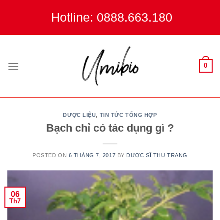
Skip
Hotline: 0888.663.180
to
content
0
DƯỢC LIỆU
,
TIN TỨC TỔNG HỢP
Bạch chỉ có tác dụng gì ?
POSTED ON
6 THÁNG 7, 2017
BY
DƯỢC SĨ THU TRANG
06
Th7