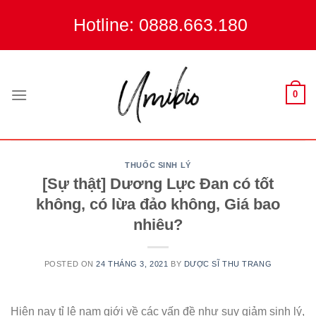
Skip
Hotline: 0888.663.180
to
content
0
THUỐC SINH LÝ
[Sự thật] Dương Lực Đan có tốt
không, có lừa đảo không, Giá bao
nhiêu?
POSTED ON
24 THÁNG 3, 2021
BY
DƯỢC SĨ THU TRANG
Hiện nay tỉ lệ nam giới về các vấn đề như suy giảm sinh lý,