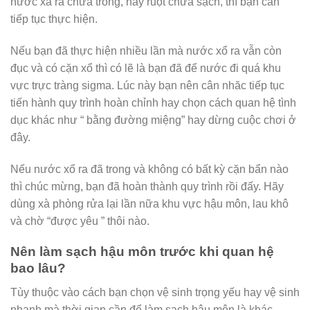
nước xả ra chưa trong, hay ruột chưa sạch, thì bạn cần
tiếp tục thực hiện.
Nếu bạn đã thực hiện nhiều lần mà nước xổ ra vẫn còn
đục và có cặn xổ thì có lẽ là bạn đã để nước đi quá khu
vực trực tràng sigma. Lúc này bạn nên cân nhăc tiếp tục
tiến hành quy trình hoàn chỉnh hay chọn cách quan hệ tình
dục khác như “ bằng đường miệng” hay dừng cuộc chơi ở
đây.
Nếu nước xổ ra đã trong và không có bất kỳ cặn bẩn nào
thì chúc mừng, bạn đã hoàn thành quy trình rồi đấy. Hãy
dùng xà phòng rửa lại lần nữa khu vực hậu môn, lau khô
và chờ “được yêu ” thôi nào.
Nên làm sạch hậu môn trước khi quan hệ
bao lâu?
Tùy thuộc vào cách bạn chọn vệ sinh trọng yếu hay vệ sinh
nhanh mà thời gian cần để làm sạch hậu môn là khác