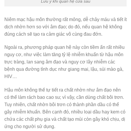
Lưu ý khi quan hệ cửa sau
Niêm mạc hậu môn thường rất mỏng, dễ chảy máu và tiết ít
dịch nhờn hơn so với âm đạo; do đó, nếu quan hệ không
đúng cách sẽ tạo ra cảm giác vô cùng đau đớn.
Ngoài ra, phương pháp quan hệ này còn tiềm ẩn rất nhiều
nguy cơ, như việc làm tăng tỷ lệ nhiễm khuẩn từ hậu môn
trực tràng, lan sang âm đạo và nguy cơ lây nhiễm các
bệnh qua đường tình dục như giang mai, lậu, sùi mào gà,
HIV…
Hậu môn không thể tự tiết ra chất nhờn như âm đạo nên
có thể làm rách bao cao su; vì vậy, cần dùng chất bôi trơn.
Tuy nhiên, chất nhờn bôi trơn có thành phần dầu có thể
gây nhiễm khuẩn. Bên cạnh đó, nhiều loại dầu hay kem có
chứa các chất phụ gia và chất tạo mùi còn gây khó chịu, dị
ứng cho người sử dụng.