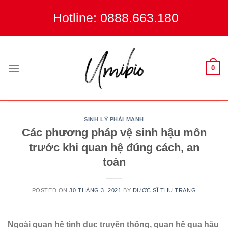
Skip
Hotline: 0888.663.180
to
content
0
SINH LÝ PHÁI MẠNH
Các phương pháp vệ sinh hậu môn
trước khi quan hệ đúng cách, an
toàn
POSTED ON
30 THÁNG 3, 2021
BY
DƯỢC SĨ THU TRANG
Ngoài quan hệ tình dục truyền thống, quan hệ qua hậu