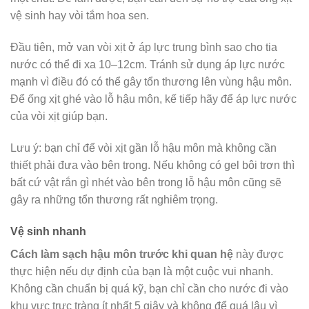
vệ sinh hay vòi tắm hoa sen.
Đầu tiên, mở van vòi xịt ở áp lực trung bình sao cho tia
nước có thể đi xa 10–12cm. Tránh sử dụng áp lực nước
mạnh vì điều đó có thể gây tổn thương lên vùng hậu môn.
Để ống xịt ghé vào lỗ hậu môn, kế tiếp hãy để áp lực nước
của vòi xịt giúp bạn.
Lưu ý: bạn chỉ để vòi xịt gần lỗ hậu môn mà không cần
thiết phải đưa vào bên trong. Nếu không có gel bôi trơn thì
bất cứ vật rắn gì nhét vào bên trong lỗ hậu môn cũng sẽ
gây ra những tổn thương rất nghiêm trọng.
Vệ sinh nhanh
Cách làm sạch hậu môn trước khi quan hệ
này được
thực hiện nếu dự định của bạn là một cuộc vui nhanh.
Không cần chuẩn bị quá kỹ, bạn chỉ cần cho nước đi vào
khu vực trực tràng ít nhất 5 giây và không để quá lâu vì