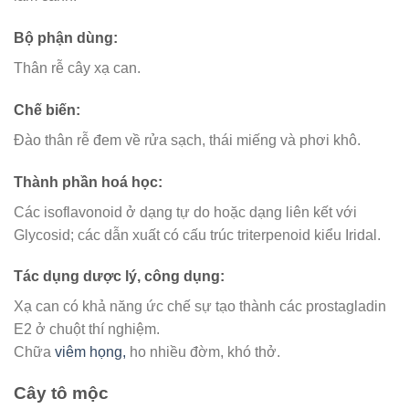
Bộ phận dùng:
Thân rễ cây xạ can.
Chế biến:
Đào thân rễ đem về rửa sạch, thái miếng và phơi khô.
Thành phần hoá học:
Các isoflavonoid ở dạng tự do hoặc dạng liên kết với
Glycosid; các dẫn xuất có cấu trúc triterpenoid kiểu Iridal.
Tác dụng dược lý, công dụng:
Xạ can có khả năng ức chế sự tạo thành các prostagladin
E2 ở chuột thí nghiệm.
Chữa
viêm họng,
ho nhiều đờm, khó thở.
Cây tô mộc