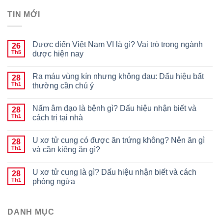
TIN MỚI
Dược điển Việt Nam VI là gì? Vai trò trong ngành
26
Th5
dược hiện nay
Ra máu vùng kín nhưng không đau: Dấu hiệu bất
28
Th1
thường cần chú ý
Nấm âm đạo là bệnh gì? Dấu hiệu nhận biết và
28
Th1
cách trị tại nhà
U xơ tử cung có được ăn trứng không? Nên ăn gì
28
Th1
và cần kiêng ăn gì?
U xơ tử cung là gì? Dấu hiệu nhận biết và cách
28
Th1
phòng ngừa
DANH MỤC