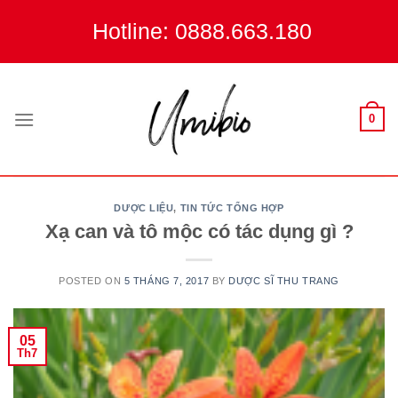
Skip
Hotline: 0888.663.180
to
content
0
DƯỢC LIỆU
,
TIN TỨC TỔNG HỢP
Xạ can và tô mộc có tác dụng gì ?
POSTED ON
5 THÁNG 7, 2017
BY
DƯỢC SĨ THU TRANG
05
Th7