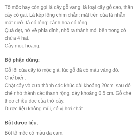
Tô mộc hay còn gọi là cây gỗ vang là loại cây gỗ cao, thân
cây có gai. Lá kép lông chim chẵn; mặt trên của lá nhẵn,
mặt dưới lá có lông; cánh hoa có lông.
Quả dẹt, nở về phía đỉnh, nhô ra thành mỏ, bên trong có
chứa 4 hạt.
Cây mọc hoang.
Bộ phận dùng:
Gỗ lõi của cây tô mộc già, lúc gỗ đã có màu vàng đỏ.
Chế biến:
Chặt cây và cưa thành các khúc dài khoảng 20cm, sau đó
chẻ nhỏ thành các thanh rộng, dày khoảng 0,5 cm. Gỗ chẻ
theo chiều dọc của thớ cây.
Dược liệu không mùi, có vị hơi chát.
Bột dược liệu:
Bột tô mộc có màu da cam.