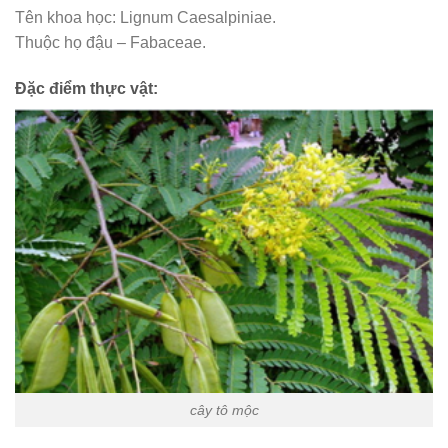
Tên khoa học: Lignum Caesalpiniae.
Thuộc họ đậu – Fabaceae.
Đặc điểm thực vật:
cây tô mộc