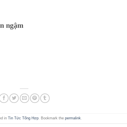
ên ngậm
ed in
Tin Tức Tổng Hợp
. Bookmark the
permalink
.