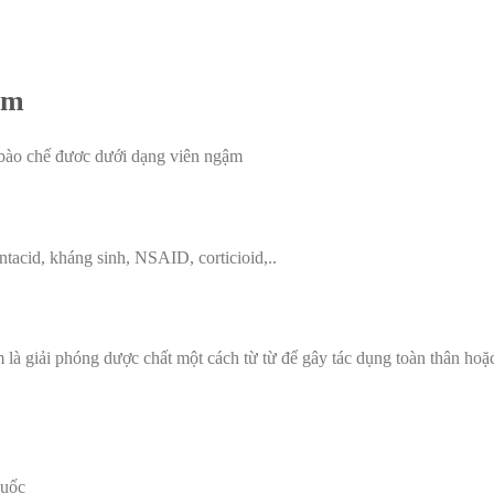
ậm
 bào chế đươc dưới dạng viên ngậm
 antacid, kháng sinh, NSAID, corticioid,..
à giải phóng dược chất một cách từ từ để gây tác dụng toàn thân hoặc
huốc