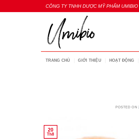
Skip
CÔNG TY TNHH DƯỢC MỸ PHẨM UMIBIO
to
content
TRANG CHỦ
GIỚI THIỆU
HOẠT ĐỘNG
POSTED ON
20
Th8