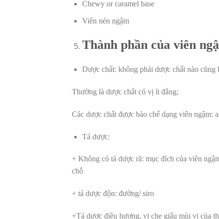
Chewy or caramel base
Viên nén ngậm
Thành phần của viên ng
Dược chất: không phải dược chất nào cũng
Thường là dược chất có vị ít đắng;
Các dược chất được bào chế dạng viên ngậm:
Tá dược:
+ Không có tá dược rã: mục đích của viên ngậm l
chỗ
+ tá dược độn: đường/ siro
+Tá dược điều hương, vị che giấu mùi vị của t