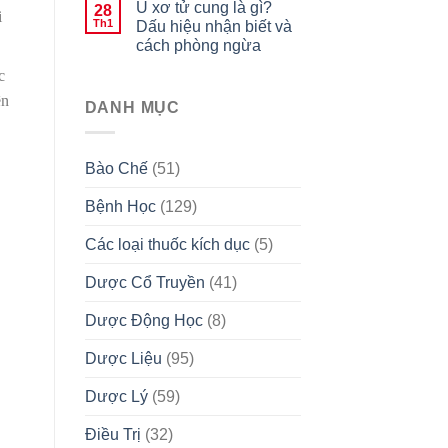
U xơ tử cung là gì?
28
i
Th1
Dấu hiệu nhận biết và
cách phòng ngừa
c
ên
DANH MỤC
Bào Chế
(51)
Bệnh Học
(129)
Các loại thuốc kích dục
(5)
Dược Cổ Truyền
(41)
Dược Động Học
(8)
Dược Liệu
(95)
Dược Lý
(59)
Điều Trị
(32)