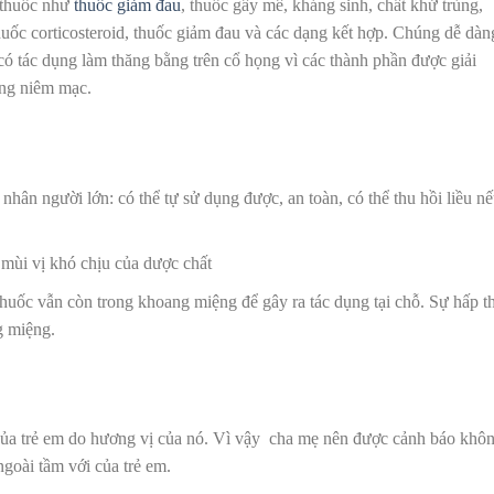
 thuốc như
thuốc giảm đau
, thuốc gây mê, kháng sinh, chất khử trùng,
huốc corticosteroid, thuốc giảm đau và các dạng kết hợp. Chúng dễ dàn
 có tác dụng làm thăng bằng trên cổ họng vì các thành phần được giải
àng niêm mạc.
 người lớn: có thể tự sử dụng được, an toàn, có thể thu hồi liều nê
̀i vị khó chịu của dược chất
 thuốc vẫn còn trong khoang miệng để gây ra tác dụng tại chỗ. Sự hấp t
g miệng.
a trẻ em do hương vị của nó. Vì vậy cha mẹ nên được cảnh báo khô
ngoài tầm với của trẻ em.