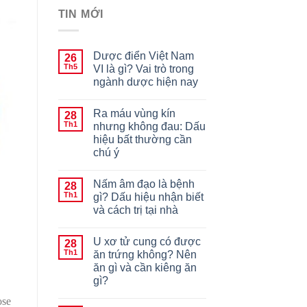
TIN MỚI
Dược điển Việt Nam
26
Th5
VI là gì? Vai trò trong
ngành dược hiện nay
Ra máu vùng kín
28
Th1
nhưng không đau: Dấu
hiệu bất thường cần
chú ý
Nấm âm đạo là bệnh
28
Th1
gì? Dấu hiệu nhận biết
và cách trị tại nhà
U xơ tử cung có được
28
Th1
ăn trứng không? Nên
ăn gì và cần kiêng ăn
gì?
ose