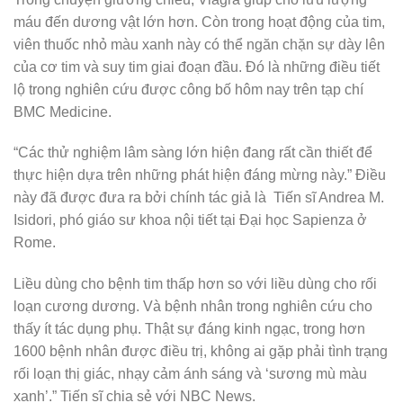
máu đến dương vật lớn hơn. Còn trong hoạt động của tim,
viên thuốc nhỏ màu xanh này có thể ngăn chặn sự dày lên
của cơ tim và suy tim giai đoạn đầu. Đó là những điều tiết
lộ trong nghiên cứu được công bố hôm nay trên tạp chí
BMC Medicine.
“Các thử nghiệm lâm sàng lớn hiện đang rất cần thiết để
thực hiện dựa trên những phát hiện đáng mừng này.” Điều
này đã được đưa ra bởi chính tác giả là Tiến sĩ Andrea M.
Isidori, phó giáo sư khoa nội tiết tại Đại học Sapienza ở
Rome.
Liều dùng cho bệnh tim thấp hơn so với liều dùng cho rối
loạn cương dương. Và bệnh nhân trong nghiên cứu cho
thấy ít tác dụng phụ. Thật sự đáng kinh ngạc, trong hơn
1600 bệnh nhân được điều trị, không ai gặp phải tình trạng
rối loạn thị giác, nhạy cảm ánh sáng và ‘sương mù màu
xanh’.” Tiến sĩ chia sẻ với NBC News.