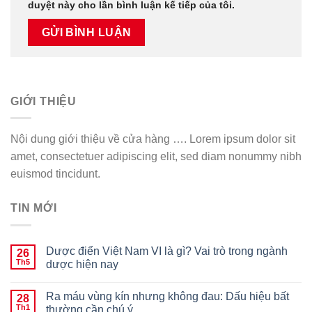
duyệt này cho lần bình luận kế tiếp của tôi.
GIỚI THIỆU
Nội dung giới thiệu về cửa hàng …. Lorem ipsum dolor sit
amet, consectetuer adipiscing elit, sed diam nonummy nibh
euismod tincidunt.
TIN MỚI
Dược điển Việt Nam VI là gì? Vai trò trong ngành
26
Th5
dược hiện nay
Ra máu vùng kín nhưng không đau: Dấu hiệu bất
28
Th1
thường cần chú ý