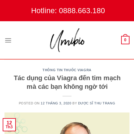
Skip
Hotline: 0888.663.180
to
content
0
THÔNG TIN THUỐC VIAGRA
Tác dụng của Viagra đến tim mạch
mà các bạn không ngờ tới
POSTED ON
12 THÁNG 3, 2020
BY
DƯỢC SĨ THU TRANG
12
Th3