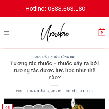
Skip
Hotline: 0888.663.180
to
content
0
DƯỢC LÝ
,
TIN TỨC TỔNG HỢP
Tương tác thuốc – thuốc xảy ra bởi
tương tác dược lực học như thế
nào?
POSTED ON
6 THÁNG 6, 2017
BY
DƯỢC SĨ THU TRANG
06