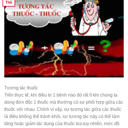
Th6
Tương tác thuốc
Trên thực tế, khi điều trị 1 bệnh nào đó rất ít khi chúng ta
dùng đơn độc 1 thuốc mà thường có sự phối hợp giữa các
thuốc với nhau. Chính vì vậy, sự tương tác giữa các thuốc
là điều không thể tránh khỏi, sự tương tác này có thể làm
tăng hoặc giảm tác dụng của thuốc kia.tuy nhiên, mức độ