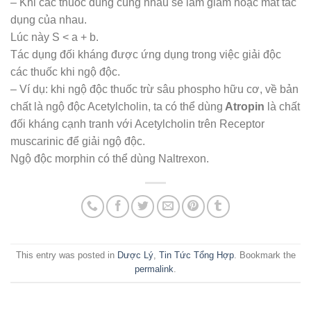
– Khi các thuốc dùng cùng nhau sẽ làm giảm hoặc mất tác
dụng của nhau.
Lúc này S < a + b.
Tác dụng đối kháng được ứng dụng trong việc giải độc
các thuốc khi ngộ độc.
– Ví dụ: khi ngộ độc thuốc trừ sâu phospho hữu cơ, về bản
chất là ngộ độc Acetylcholin, ta có thể dùng
Atropin
là chất
đối kháng cạnh tranh với Acetylcholin trên Receptor
muscarinic để giải ngộ độc.
Ngộ độc morphin có thể dùng Naltrexon.
This entry was posted in
Dược Lý
,
Tin Tức Tổng Hợp
. Bookmark the
permalink
.