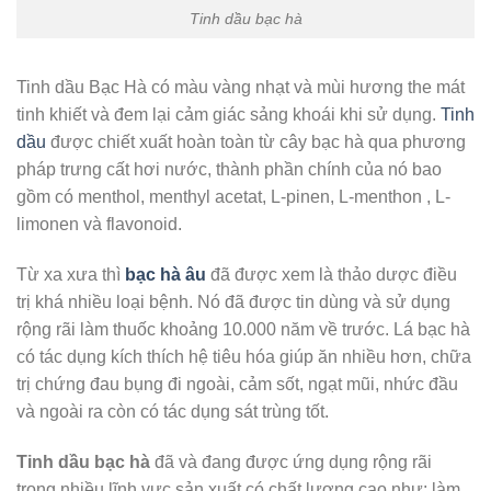
Tinh dầu bạc hà
Tinh dầu Bạc Hà có màu vàng nhạt và mùi hương the mát
tinh khiết và đem lại cảm giác sảng khoái khi sử dụng.
Tinh
dầu
được chiết xuất hoàn toàn từ cây bạc hà qua phương
pháp trưng cất hơi nước, thành phần chính của nó bao
gồm có menthol, menthyl acetat, L-pinen, L-menthon , L-
limonen và flavonoid.
Từ xa xưa thì
bạc hà
âu
đã được xem là thảo dược điều
trị khá nhiều loại bệnh. Nó đã được tin dùng và sử dụng
rộng rãi làm thuốc khoảng 10.000 năm về trước. Lá bạc hà
có tác dụng kích thích hệ tiêu hóa giúp ăn nhiều hơn, chữa
trị chứng đau bụng đi ngoài, cảm sốt, ngạt mũi, nhức đầu
và ngoài ra còn có tác dụng sát trùng tốt.
Tinh dầu bạc hà
đã và đang được ứng dụng rộng rãi
trong nhiều lĩnh vực sản xuất có chất lượng cao như: làm