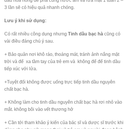
dầu hoa hồng để pha cùng nước ấm và rửa mặt 1 tuần 2 –
3 lần sẽ có hiệu quả nhanh chóng.
Lưu ý khi sử dụng:
Có rất nhiều công dụng nhưng
Tinh dầu bạc hà
cũng có
vài điều đáng chú ý sau.
+ Bảo quản nơi khô ráo, thoáng mát, tránh ảnh nắng mặt
trời và để xa tầm tay của trẻ em và không để để tinh dầu
tiếp xúc với lửa.
+Tuyệt đối không được uống trực tiếp tinh dầu nguyên
chất bạc hà.
+ Không làm cho tinh dầu nguyên chất bạc hà rơi nhỏ vào
mắt. không bôi vào vết thương hở
+ Cần tới tham khảo ý kiến của bác sĩ và dược sĩ trước khi