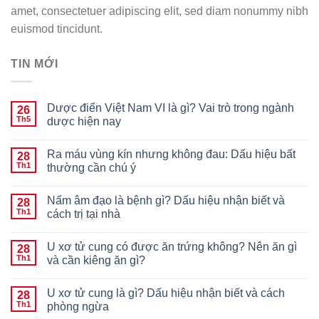
amet, consectetuer adipiscing elit, sed diam nonummy nibh
euismod tincidunt.
TIN MỚI
Dược điển Việt Nam VI là gì? Vai trò trong ngành
26
Th5
dược hiện nay
Ra máu vùng kín nhưng không đau: Dấu hiệu bất
28
Th1
thường cần chú ý
Nấm âm đạo là bệnh gì? Dấu hiệu nhận biết và
28
Th1
cách trị tại nhà
U xơ tử cung có được ăn trứng không? Nên ăn gì
28
Th1
và cần kiêng ăn gì?
U xơ tử cung là gì? Dấu hiệu nhận biết và cách
28
Th1
phòng ngừa