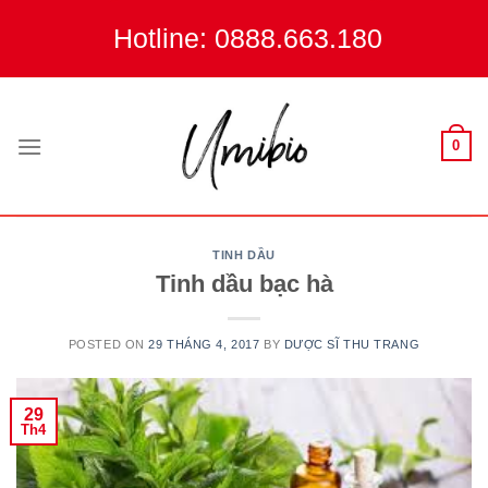
Skip
Hotline: 0888.663.180
to
content
0
TINH DẦU
Tinh dầu bạc hà
POSTED ON
29 THÁNG 4, 2017
BY
DƯỢC SĨ THU TRANG
29
Th4