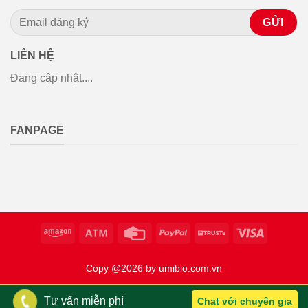
LIÊN HỆ
Đang cập nhật....
FANPAGE
Copy @2026 by umibio.com.vn
Tư vấn miễn phí
Chat với chuyên gia