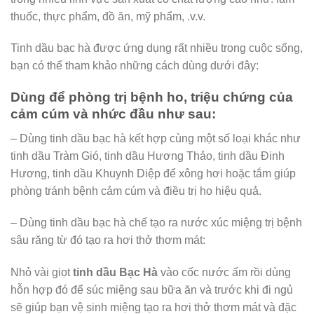
thuốc, thực phẩm, đồ ăn, mỹ phẩm, .v.v.
Tinh dầu bạc hà được ứng dụng rất nhiều trong cuộc sống,
bạn có thể tham khảo những cách dùng dưới đây:
Dùng để phòng trị bệnh ho, triệu chứng của
cảm cúm và nhức đầu như sau:
– Dùng tinh dầu bạc hà kết hợp cùng một số loại khác như
tinh dầu Tràm Gió, tinh dầu Hương Thảo, tinh dầu Đinh
Hương, tinh dầu Khuynh Diệp để xông hơi hoặc tắm giúp
phòng tránh bệnh cảm cúm và điều trị ho hiệu quả.
– Dùng tinh dầu bạc hà chế tạo ra nước xúc miệng trị bệnh
sâu răng từ đó tạo ra hơi thở thơm mát:
Nhỏ vài giọt
tinh dầu Bạc Hà
vào cốc nước ấm rồi dùng
hỗn hợp đó để súc miệng sau bữa ăn và trước khi đi ngủ
sẽ giúp bạn vệ sinh miệng tạo ra hơi thở thơm mát và đặc