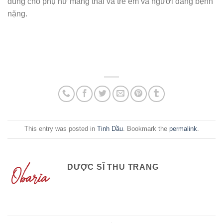
dùng cho phụ nữ mang thai và trẻ em và người đang bệnh
nặng.
This entry was posted in
Tinh Dầu
. Bookmark the
permalink
.
DƯỢC SĨ THU TRANG