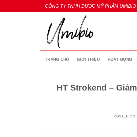
Skip
CÔNG TY TNHH DƯỢC MỸ PHẨM UMIBIO
to
content
TRANG CHỦ
GIỚI THIỆU
HOẠT ĐỘNG
HT Strokend – Giả
POSTED ON