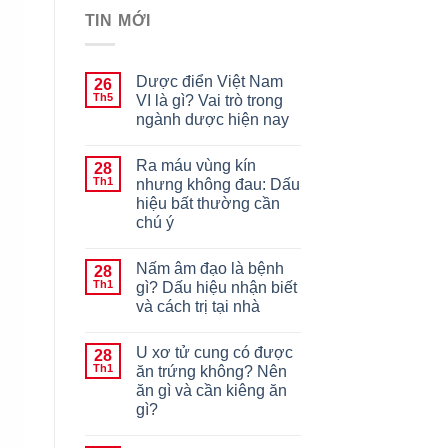
TIN MỚI
Dược điển Việt Nam
26
Th5
VI là gì? Vai trò trong
ngành dược hiện nay
Ra máu vùng kín
28
Th1
nhưng không đau: Dấu
hiệu bất thường cần
chú ý
Nấm âm đạo là bệnh
28
Th1
gì? Dấu hiệu nhận biết
và cách trị tại nhà
U xơ tử cung có được
28
Th1
ăn trứng không? Nên
ăn gì và cần kiêng ăn
gì?