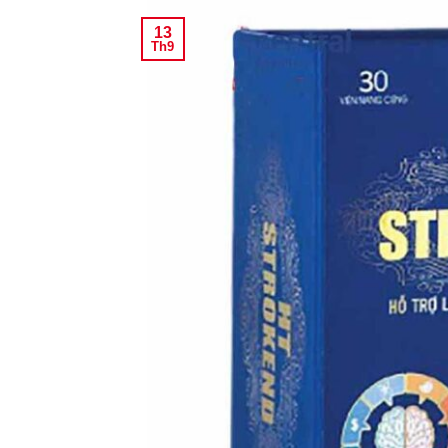
13
Th9