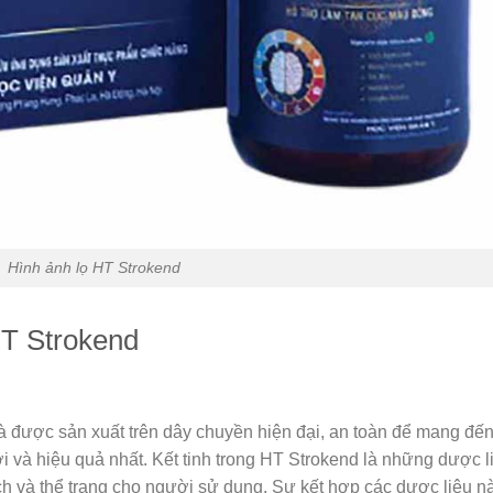
Hình ảnh lọ HT Strokend
HT Strokend
 được sản xuất trên dây chuyền hiện đại, an toàn để mang đế
 và hiệu quả nhất. Kết tinh trong HT Strokend là những dược l
 và thể trạng cho người sử dụng. Sự kết hợp các dược liệu n