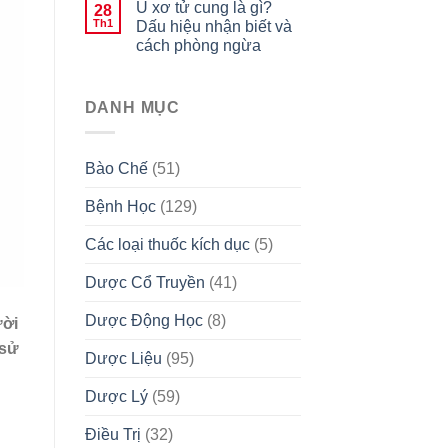
U xơ tử cung là gì?
28
Th1
Dấu hiệu nhận biết và
cách phòng ngừa
DANH MỤC
Bào Chế
(51)
Bệnh Học
(129)
Các loại thuốc kích dục
(5)
Dược Cổ Truyền
(41)
Dược Động Học
(8)
ười
 sử
Dược Liệu
(95)
Dược Lý
(59)
Điều Trị
(32)