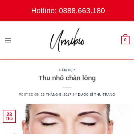
Skip
Hotline: 0888.663.180
to
content
0
LÀM ĐẸP
Thu nhỏ chân lông
POSTED ON
23 THÁNG 5, 2017
BY
DƯỢC SĨ THU TRANG
23
Th5