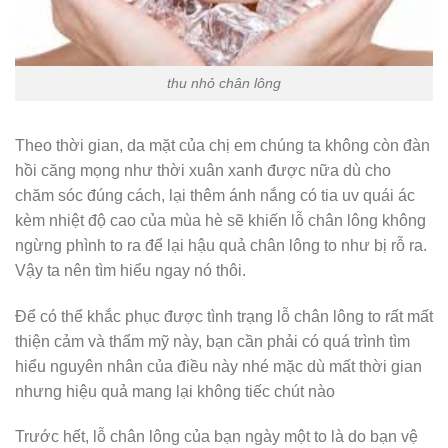
thu nhỏ chân lông
Theo thời gian, da mặt của chị em chúng ta không còn đàn
hồi căng mọng như thời xuân xanh được nữa dù cho
chăm sóc đúng cách, lại thêm ánh nắng có tia uv quái ác
kèm nhiệt độ cao của mùa hè sẽ khiến lỗ chân lông không
ngừng phình to ra để lại hậu quả chân lông to như bị rỗ ra.
Vậy ta nên tìm hiểu ngay nó thôi.
Để có thể khắc phục được tình trạng lỗ chân lông to rất mất
thiện cảm và thẩm mỹ này, bạn cần phải có quá trình tìm
hiểu nguyên nhân của điều này nhé mặc dù mất thời gian
nhưng hiệu quả mang lại không tiếc chút nào
Trước hết, lỗ chân lông của bạn ngày một to là do bạn vệ