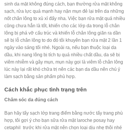
sinh da mặt không đúng cách, bạn thường rửa mặt không
sạch, rửa lực quá mạnh hay nặn mụn đẻ lại trên da những
nốt chân lông to xù xì đấy nha. Việc bạn rửa mặt quá nhiều
cũng chưa hẳn là tốt, khiến cho các lớp da trong lỗ chân
lông bị phá vỡ cấu trúc và khiến lỗ chân lông giãn ra dần
sẽ bị lỗ chân lông to do đó tôi khuyên bạn rửa mặt 2 lần 1
ngày vào sáng tối nhé. Ngoài ra, nếu bạn thuộc loại da
dầu, khi nang lông bị tích tụ quá nhiều chất dầu, da sẽ bị
viêm nhiễm và gây mụn, mụn này gọi là viêm lỗ chân lông
lúc này lại rất khó chữa trị nên các bạn da dầu nên chú ý
làm sạch bằng sản phẩm phù hợp.
Cách khắc phục tình trạng trên
Chăm sóc da đúng cách
Bạn hãy tẩy sạch lớp trang điểm bằng nước tẩy trang phù
hợp, tôi gợi ý cho bạn sữa rửa mặt laroche posay hay
cetaphil trước khi rửa mặt nên chọn loại dịu nhẹ thôi nhé