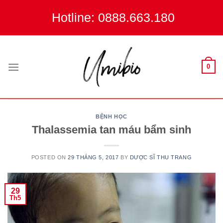
Skip
Hotline: 0888.663.180
to
content
0
BỆNH HỌC
Thalassemia tan máu bẩm sinh
POSTED ON
29 THÁNG 5, 2017
BY
DƯỢC SĨ THU TRANG
29
Th5