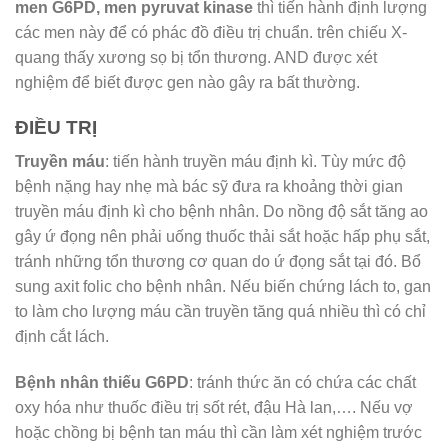
men G6PD, men pyruvat kinase
thì tiến hành định lượng
các men này để có phác đồ điều trị chuẩn. trên chiếu X-
quang thấy xương sọ bị tổn thương. AND được xét
nghiệm để biết được gen nào gây ra bất thường.
ĐIỀU TRỊ
Truyền máu
: tiến hành truyền máu định kì. Tùy mức độ
bệnh nặng hay nhẹ mà bác sỹ đưa ra khoảng thời gian
truyền máu định kì cho bệnh nhân. Do nồng độ sắt tăng ao
gây ứ đọng nên phải uống thuốc thải sắt hoặc hấp phụ sắt,
tránh những tổn thương cơ quan do ứ đọng sắt tại đó. Bổ
sung axit folic cho bệnh nhân. Nếu biến chứng lách to, gan
to làm cho lượng máu cần truyền tăng quá nhiều thì có chỉ
định cắt lách.
Bệnh nhân thiếu G6PD
: tránh thức ăn có chứa các chất
oxy hóa như thuốc điều trị sốt rét, đậu Hà lan,…. Nếu vợ
hoặc chồng bị bệnh tan máu thì cần làm xét nghiệm trước