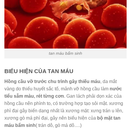
tan máu bẩm sinh
BIỂU HIỆN CỦA TAN MÁU
Hồng cầu vỡ trước chu trình gây thiếu máu
, da mắt
vàng do thiếu huyết sắc tố, mảnh vỡ hồng cầu làm
nước
tiểu sẫm màu, rét từng cơn
. Gan lách phải dọn xác của
hồng cầu nên phình to, có trường hợp tạo sỏi mật. xương
phì đại gây biến dạng nhất là xương mặt: xưng trán u lên,
xương gò má phì đại, gây nên biểu hiện của
bộ mặt tan
máu bẩm sinh
( trán dô, gò má dô….)