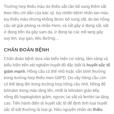
Trường hợp thiếu máu do thiếu sắt cần bổ sung thêm sắt
theo liều chỉ dẫn của bác sỹ. tuy nhiên bệnh nhân tan máu
tuy thiếu máu nhưng không được bổ sung sắt, do tan hồng
cầu sẽ giải phóng ra nhân Hem, và sắt gây ứ đọng sắt. sắt
ứ đọng trên da gây sạm da, ứ đọng tại các mô tạng gây
suy tim, suy gan, tiểu đường…
CHẨN ĐOÁN BỆNH
Chẩn đoán bệnh dựa vào biểu hiện cơ năng, lâm sàng và
biểu hiện trên xét nghiệm huyết đồ đặc biệt là
huyết sắc tố
giảm mạnh
. Hồng cầu có thể nhỏ hoặc vẫn bình thường
trong trường hợp thiếu men G6PD. Do vậy hồng cầu còn
có thể tăng lên trong trường hợp hồng cầu nhỏ. Nồng độ
bilirubin trong máu tăng lên, nhất là bilirubin gián tiếp.
nồng độ haptoglobin giảm, ngược lại sắt và ferritin lại tăng
cao. Tiến hành điện di huyết sắc tố để định tính loại huyết
sắc tố bất thường là loại gì. Nếu nguyên nhân do
thiếu