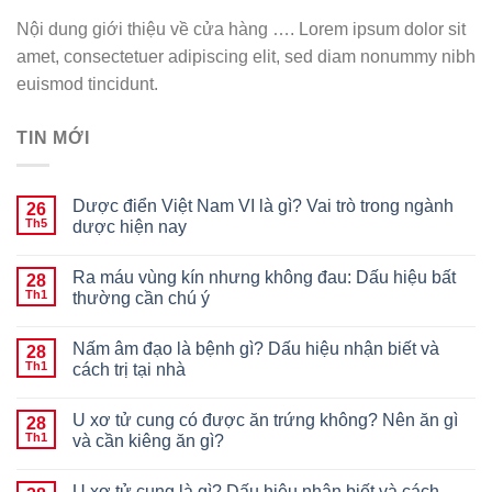
Nội dung giới thiệu về cửa hàng …. Lorem ipsum dolor sit
amet, consectetuer adipiscing elit, sed diam nonummy nibh
euismod tincidunt.
TIN MỚI
Dược điển Việt Nam VI là gì? Vai trò trong ngành
26
Th5
dược hiện nay
Ra máu vùng kín nhưng không đau: Dấu hiệu bất
28
Th1
thường cần chú ý
Nấm âm đạo là bệnh gì? Dấu hiệu nhận biết và
28
Th1
cách trị tại nhà
U xơ tử cung có được ăn trứng không? Nên ăn gì
28
Th1
và cần kiêng ăn gì?
U xơ tử cung là gì? Dấu hiệu nhận biết và cách