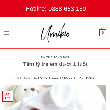
Skip
Hotline: 0888.663.180
to
content
0
TIN TỨC TỔNG HỢP
Tâm lý trẻ em dưới 1 tuổi
POSTED ON
31 THÁNG 5, 2017
BY
DƯỢC SĨ THU TRANG
31
Th5