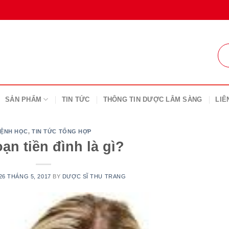
SẢN PHẨM
TIN TỨC
THÔNG TIN DƯỢC LÂM SÀNG
LIÊ
ỆNH HỌC
,
TIN TỨC TỔNG HỢP
oạn tiền đình là gì?
26 THÁNG 5, 2017
BY
DƯỢC SĨ THU TRANG