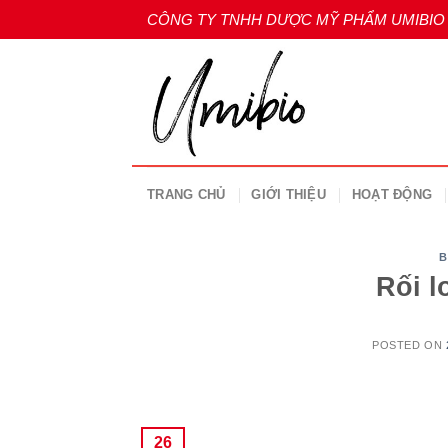
Skip
CÔNG TY TNHH DƯỢC MỸ PHẨM UMIBIO
to
content
TRANG CHỦ
GIỚI THIỆU
HOẠT ĐỘNG
B
Rối l
POSTED ON
26