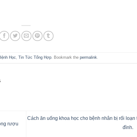
Bệnh Học
,
Tin Tức Tổng Hợp
. Bookmark the
permalink
.
G
Cách ăn uống khoa học cho bệnh nhân bị rối loạn 
ong rượu
đình.