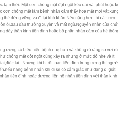
iếc tạm thời. Một cơn chóng mặt đột ngột kéo dài vài phút hoặc 
ác cơn chóng mặt làm bệnh nhân cảm thấy hoa mắt mọi vật xun
g thể đứng vững và đi lại khó khăn.Nếu nặng hơn thì các cơn
nôn ói,đau đầu thường xuyên và mất ngủ.Nguyên nhân của ch
hương dây thần kinh tiền đình hoặc bộ phận nhận cảm của hệ thốn
rung ương có biểu hiện bệnh nhẹ hơn và không rõ ràng so với rố
g như chóng mặt đột ngột cũng xảy ra nhưng ở mức độ nhẹ và ít
i,điếc tai. Nhưng khi bị rối loạn tiền đình trung ương thì ngườ
yển,nếu nặng bệnh nhân khi đi sẽ có cảm giác như đang đi giật
 nhân tiền đình hoặc đường liên hệ nhân tiền đình với thần kinh