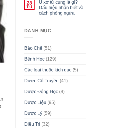
U xơ tử cung là gì?
28
Th1
Dấu hiệu nhận biết và
cách phòng ngừa
DANH MỤC
Bào Chế
(51)
Bệnh Học
(129)
Các loại thuốc kích dục
(5)
Dược Cổ Truyền
(41)
Dược Động Học
(8)
ân
Dược Liệu
(95)
p
.
Dược Lý
(59)
Điều Trị
(32)