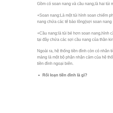
Gồm có soan nang và cầu nang,là hai túi m
+Soan nang:Là một túi hình soan chiếm ph
nang chứa các tế bào lông(sợi soan nang c
+Cầu nang:là túi bé hơn soan nang,hình c
tại đây chứa các sợi cầu nang của thần kinh
Ngoài ra, hệ thống tiền đình còn có nhân 
màng là một bộ phận nhận cảm của hệ thốn
tiền đình ngoại biên.
Rối loạn tiền đình là gì?