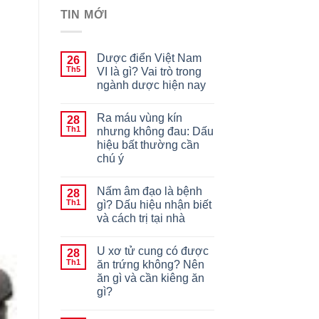
TIN MỚI
Dược điển Việt Nam
26
Th5
VI là gì? Vai trò trong
ngành dược hiện nay
Ra máu vùng kín
28
Th1
nhưng không đau: Dấu
hiệu bất thường cần
chú ý
Nấm âm đạo là bệnh
28
Th1
gì? Dấu hiệu nhận biết
và cách trị tại nhà
U xơ tử cung có được
28
Th1
ăn trứng không? Nên
ăn gì và cần kiêng ăn
gì?