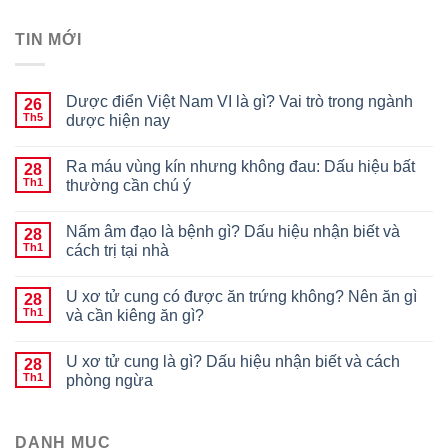
TIN MỚI
Dược điển Việt Nam VI là gì? Vai trò trong ngành
26
Th5
dược hiện nay
Ra máu vùng kín nhưng không đau: Dấu hiệu bất
28
Th1
thường cần chú ý
Nấm âm đạo là bệnh gì? Dấu hiệu nhận biết và
28
Th1
cách trị tại nhà
U xơ tử cung có được ăn trứng không? Nên ăn gì
28
Th1
và cần kiêng ăn gì?
U xơ tử cung là gì? Dấu hiệu nhận biết và cách
28
Th1
phòng ngừa
DANH MỤC