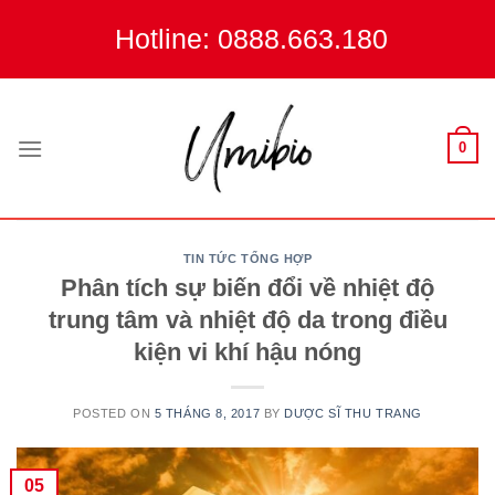
Skip
Hotline: 0888.663.180
to
content
0
TIN TỨC TỔNG HỢP
Phân tích sự biến đổi về nhiệt độ
trung tâm và nhiệt độ da trong điều
kiện vi khí hậu nóng
POSTED ON
5 THÁNG 8, 2017
BY
DƯỢC SĨ THU TRANG
05