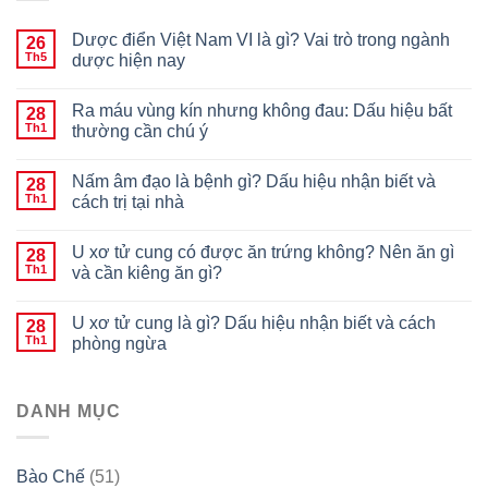
Dược điển Việt Nam VI là gì? Vai trò trong ngành
26
Th5
dược hiện nay
Ra máu vùng kín nhưng không đau: Dấu hiệu bất
28
Th1
thường cần chú ý
Nấm âm đạo là bệnh gì? Dấu hiệu nhận biết và
28
Th1
cách trị tại nhà
U xơ tử cung có được ăn trứng không? Nên ăn gì
28
Th1
và cần kiêng ăn gì?
U xơ tử cung là gì? Dấu hiệu nhận biết và cách
28
Th1
phòng ngừa
DANH MỤC
Bào Chế
(51)