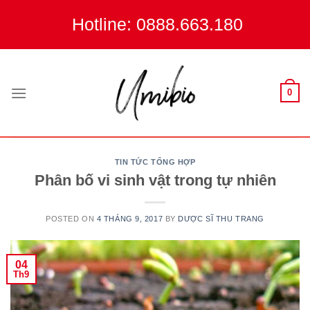
Skip
Hotline: 0888.663.180
to
content
0
TIN TỨC TỔNG HỢP
Phân bố vi sinh vật trong tự nhiên
POSTED ON
4 THÁNG 9, 2017
BY
DƯỢC SĨ THU TRANG
04
Th9