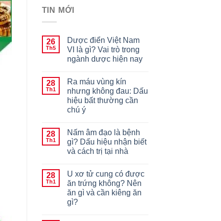
TIN MỚI
Dược điển Việt Nam
26
Th5
VI là gì? Vai trò trong
ngành dược hiện nay
Ra máu vùng kín
28
Th1
nhưng không đau: Dấu
hiệu bất thường cần
chú ý
Nấm âm đạo là bệnh
28
Th1
gì? Dấu hiệu nhận biết
và cách trị tại nhà
U xơ tử cung có được
28
Th1
ăn trứng không? Nên
ăn gì và cần kiêng ăn
gì?