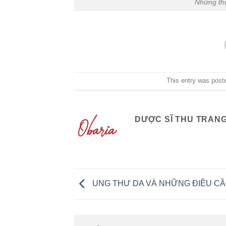
Những th
This entry was post
DƯỢC SĨ THU TRAN
UNG THƯ DA VÀ NHỮNG ĐIỀU CẦ