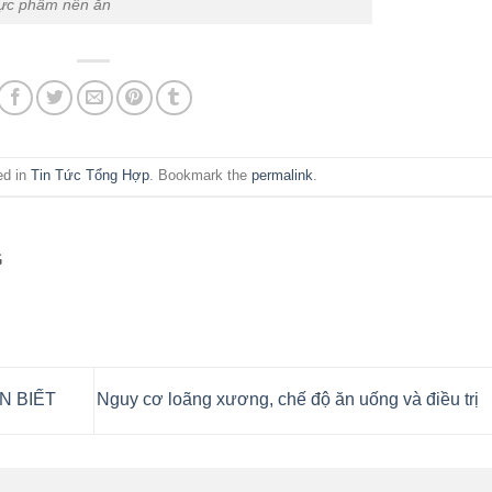
ực phẩm nên ăn
ed in
Tin Tức Tổng Hợp
. Bookmark the
permalink
.
G
N BIẾT
Nguy cơ loãng xương, chế độ ăn uống và điều trị