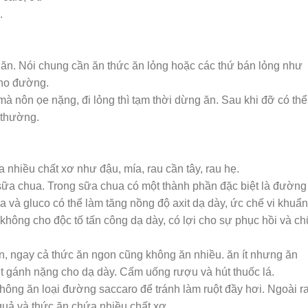
.
g ăn. Nói chung cần ăn thức ăn lỏng hoặc các thứ bán lỏng như
cho đường.
mà nôn ọe nặng, đi lỏng thì tạm thời dừng ăn. Sau khi đỡ có thể
h thường.
nhiều chất xơ như đậu, mía, rau cần tây, rau hẹ.
 sữa chua. Trong sữa chua có một thành phần đặc biệt là đường
ữa và gluco có thể làm tăng nồng độ axit dạ dày, ức chế vi khuẩn
 không cho độc tố tấn công dạ dày, có lợi cho sự phục hồi và c
, ngay cả thức ăn ngon cũng không ăn nhiều. ăn ít nhưng ăn
t gánh nặng cho dạ dày. Cấm uống rượu và hút thuốc lá.
không ăn loại đường saccaro để tránh làm ruột đầy hơi. Ngoài r
quả và thức ăn chứa nhiều chất xơ.