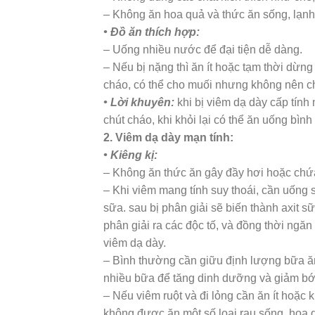
– Không ăn hoa quả và thức ăn sống, lạnh
• Đồ ăn thích hợp:
– Uống nhiều nước để đại tiện dễ dàng.
– Nếu bị nặng thì ăn ít hoặc tạm thời dừn
cháo, có thể cho muối nhưng không nên 
• Lời khuyên:
khi bị viêm dạ dày cấp tính 
chút cháo, khi khỏi lại có thể ăn uống bìn
2. Viêm dạ dày mạn tính:
• Kiêng kị:
– Không ăn thức ăn gây đầy hơi hoặc chứa 
– Khi viêm mang tính suy thoái, cần uống
sữa. sau bị phân giải sẽ biến thành axit s
phân giải ra các độc tố, và đồng thời ngăn
viêm dạ dày.
– Bình thường cần giữu định lượng bữa ăn
nhiều bữa để tăng dinh dưỡng và giảm bớ
– Nếu viêm ruột và đi lỏng cần ăn ít hoặc 
không được ăn một số loại rau sống, hoa 