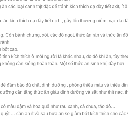
 các loại canh thịt đặc để tránh kích thích dạ dày tiết axit, ít 
hức ăn kích thích dạ dày tiết dịch., gây tổn thương niêm mạc dạ dà
g. Còn bánh chưng, xôi, các đồ ngọt, thức ăn rán và thức ăn đ
tránh.
 bột cao.
tính kích thích ở mỗi người là khác nhau, do đó khi ăn, tùy the
 không cần kiêng hoàn toàn. Một số thức ăn sinh khí, đầy hơi
n để đảm bảo đủ chất dinh dưỡng , phòng thiếu máu và thiếu di
dưỡng cần tăng thức ăn giàu dinh dưỡng và sắt như thịt nạc, th
ươi có màu đậm và hoa quả như rau xanh, cà chua, táo đỏ…
 quýt,… cần ăn ít và sau bữa ăn sẽ giảm bớt kích thích cho các 