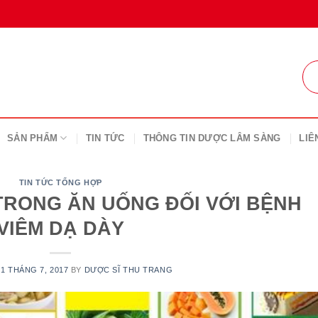
SẢN PHẨM
TIN TỨC
THÔNG TIN DƯỢC LÂM SÀNG
LIÊ
TIN TỨC TỔNG HỢP
TRONG ĂN UỐNG ĐỐI VỚI BỆNH
VIÊM DẠ DÀY
N
1 THÁNG 7, 2017
BY
DƯỢC SĨ THU TRANG