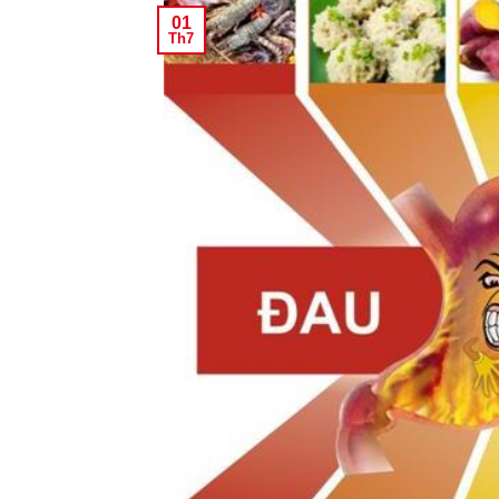
01
Th7