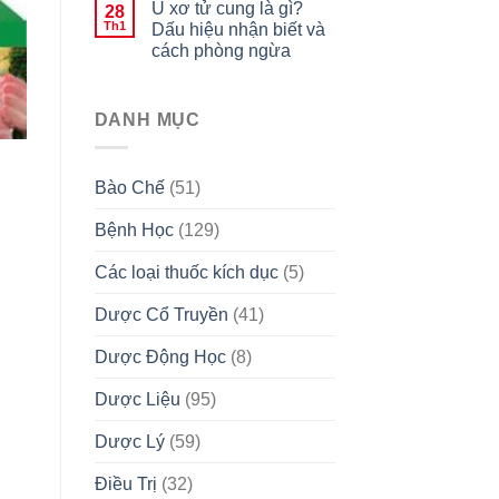
U xơ tử cung là gì?
28
Th1
Dấu hiệu nhận biết và
cách phòng ngừa
DANH MỤC
Bào Chế
(51)
Bệnh Học
(129)
Các loại thuốc kích dục
(5)
Dược Cổ Truyền
(41)
Dược Động Học
(8)
Dược Liệu
(95)
Dược Lý
(59)
Điều Trị
(32)