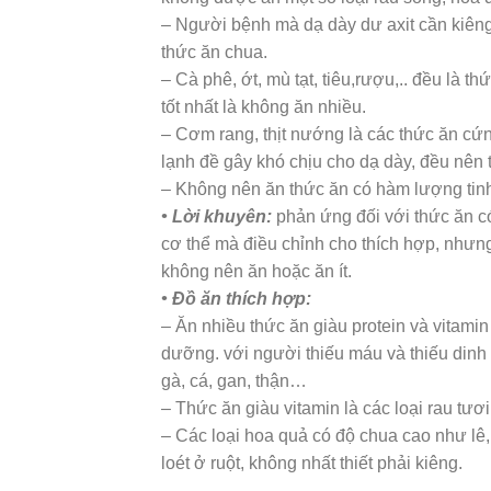
– Người bệnh mà dạ dày dư axit cần kiêng ăn
thức ăn chua.
– Cà phê, ớt, mù tạt, tiêu,rượu,.. đều là t
tốt nhất là không ăn nhiều.
– Cơm rang, thịt nướng là các thức ăn cứn
lạnh đề gây khó chịu cho dạ dày, đều nên 
– Không nên ăn thức ăn có hàm lượng tinh
• Lời khuyên:
phản ứng đối với thức ăn có 
cơ thể mà điều chỉnh cho thích hợp, nhưng
không nên ăn hoặc ăn ít.
• Đồ ăn thích hợp:
– Ăn nhiều thức ăn giàu protein và vitami
dưỡng. với người thiếu máu và thiếu dinh 
gà, cá, gan, thận…
– Thức ăn giàu vitamin là các loại rau t
– Các loại hoa quả có độ chua cao như lê,
loét ở ruột, không nhất thiết phải kiêng.