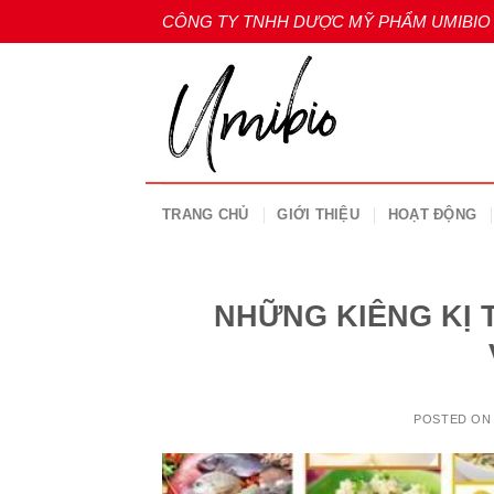
Skip
CÔNG TY TNHH DƯỢC MỸ PHẨM UMIBIO
to
content
TRANG CHỦ
GIỚI THIỆU
HOẠT ĐỘNG
NHỮNG KIÊNG KỊ 
POSTED O