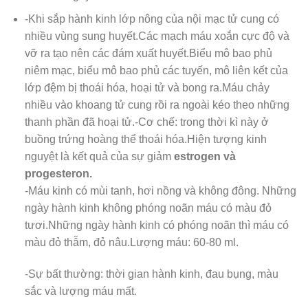
-Khi sắp hành kinh lớp nông của nội mạc tử cung có
nhiều vùng sung huyết.Các mạch máu xoắn cực độ và
vỡ ra tạo nên các đám xuất huyết.Biểu mô bao phủ
niêm mạc, biểu mô bao phủ các tuyến, mô liên kết của
lớp đệm bị thoái hóa, hoại tử và bong ra.Máu chảy
nhiều vào khoang tử cung rồi ra ngoài kéo theo những
thanh phần đã hoại tử.-Cơ chế: trong thời kì này ở
buồng trứng hoàng thể thoái hóa.Hiện tượng kinh
nguyệt là kết quả của sự giảm
estrogen và
progesteron.
-Máu kinh có mùi tanh, hơi nồng và không đông. Những
ngày hành kinh không phóng noãn máu có màu đỏ
tươi.Những ngày hành kinh có phóng noãn thì máu có
màu đỏ thẫm, đỏ nâu.Lượng máu: 60-80 ml.
-Sự bất thường: thời gian hành kinh, đau bụng, màu
sắc và lượng máu mất.