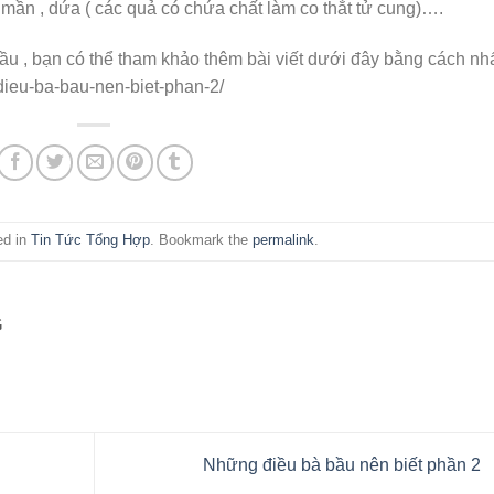
 mần , dứa ( các quả có chứa chất làm co thắt tử cung)….
ầu , bạn có thể tham khảo thêm bài viết dưới đây bằng cách nh
dieu-ba-bau-nen-biet-phan-2/
ed in
Tin Tức Tổng Hợp
. Bookmark the
permalink
.
G
Những điều bà bầu nên biết phần 2