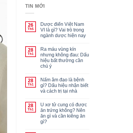
TIN MỚI
Dược điển Việt Nam
26
Th5
VI là gì? Vai trò trong
ngành dược hiện nay
Ra máu vùng kín
28
Th1
nhưng không đau: Dấu
hiệu bất thường cần
chú ý
Nấm âm đạo là bệnh
28
Th1
gì? Dấu hiệu nhận biết
và cách trị tại nhà
U xơ tử cung có được
28
Th1
ăn trứng không? Nên
ăn gì và cần kiêng ăn
gì?