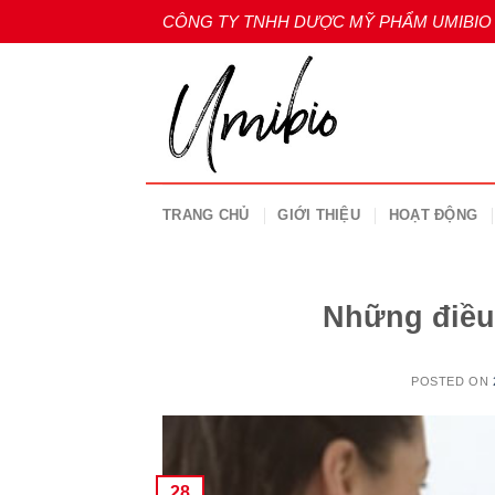
Skip
CÔNG TY TNHH DƯỢC MỸ PHẨM UMIBIO
to
content
TRANG CHỦ
GIỚI THIỆU
HOẠT ĐỘNG
Những điều 
POSTED ON
28