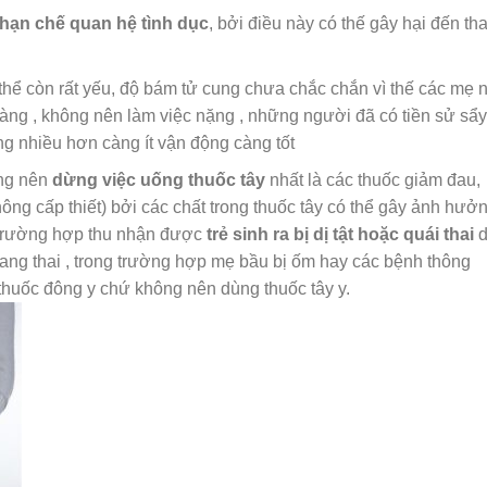
hạn chế quan hệ tình dục
, bởi điều này có thế gây hại đến tha
 thể còn rất yếu, độ bám tử cung chưa chắc chắn vì thế các mẹ 
nhàng , không nên làm việc nặng , những người đã có tiền sử sẩy
càng nhiều hơn càng ít vận động càng tốt
ng nên
dừng việc uống thuốc tây
nhất là các thuốc giảm đau,
ng cấp thiết) bởi các chất trong thuốc tây có thể gây ảnh hưở
u trường hợp thu nhận được
trẻ sinh ra bị dị tật hoặc quái thai
d
mang thai , trong trường hợp mẹ bầu bị ốm hay các bệnh thông
huốc đông y chứ không nên dùng thuốc tây y.