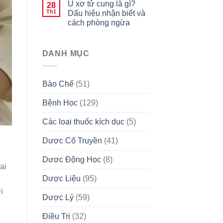
U xơ tử cung là gì?
28
Th1
Dấu hiệu nhận biết và
cách phòng ngừa
DANH MỤC
Bào Chế
(51)
Bệnh Học
(129)
Các loại thuốc kích dục
(5)
Dược Cổ Truyền
(41)
Dược Động Học
(8)
ai
Dược Liệu
(95)
i
Dược Lý
(59)
Điều Trị
(32)