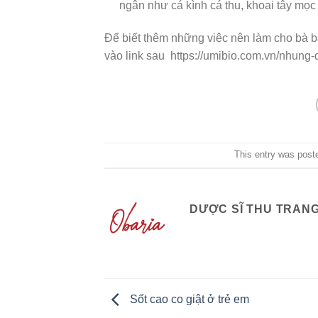
ngân như cá kình cá thu, khoai tây mọc
Để biết thêm những việc nên làm cho bà b
vào link sau https://umibio.com.vn/nhung-
This entry was post
DƯỢC SĨ THU TRAN
Sốt cao co giật ở trẻ em