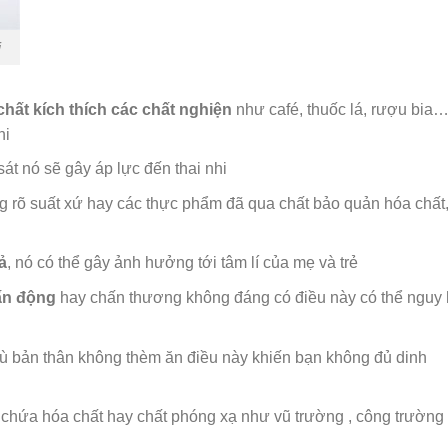
i
chất kích thích các chất nghiện
như café, thuốc lá, rượu bia
hi
t nó sẽ gây áp lực đến thai nhi
 rõ suất xứ hay các thực phẩm đã qua chất bảo quản hóa chất
ả
, nó có thể gây ảnh hưởng tới tâm lí của mẹ và trẻ
ấn động
hay chấn thương không đáng có điều này có thể nguy 
ù bản thân không thèm ăn điều này khiến bạn không đủ dinh
chứa hóa chất hay chất phóng xạ như vũ trường , công trường 