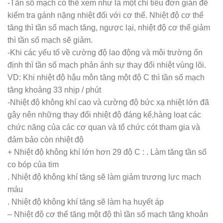
-Tần số mạch có thể xem như là một chỉ tiêu đơn giản để
kiểm tra gánh nặng nhiệt đối với cơ thể. Nhiệt độ cơ thể
tăng thì tần số mạch tăng, ngược lại, nhiệt độ cơ thể giảm
thì tần số mạch sẽ giảm.
-Khi các yếu tố về cường độ lao động và môi trường ổn
định thì tần số mạch phản ánh sự thay đổi nhiệt vùng lõi.
VD: Khi nhiệt độ hậu môn tăng một độ C thì tần số mạch
tăng khoảng 33 nhịp / phút
-Nhiệt độ không khí cao và cường độ bức xạ nhiệt lớn đã
gây nên những thay đổi nhiệt độ đáng kể,hàng loạt các
chức năng của các cơ quan và tổ chức cót tham gia và
đảm bảo còn nhiệt độ
+ Nhiệt độ không khí lớn hơn 29 độ C : . Làm tăng tần số
co bóp của tim
. Nhiệt độ không khí tăng sẽ làm giảm trương lực mạch
máu
. Nhiệt độ không khí tăng sẽ làm hạ huyết áp
– Nhiệt độ cơ thể tăng một độ thì tần số mạch tăng khoản