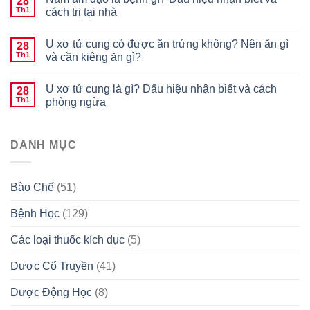
28
Th1
cách trị tại nhà
U xơ tử cung có được ăn trứng không? Nên ăn gì
28
Th1
và cần kiêng ăn gì?
U xơ tử cung là gì? Dấu hiệu nhận biết và cách
28
Th1
phòng ngừa
DANH MỤC
Bào Chế
(51)
Bệnh Học
(129)
Các loại thuốc kích dục
(5)
Dược Cổ Truyền
(41)
Dược Động Học
(8)