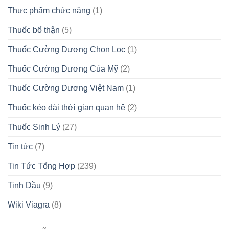
Thực phẩm chức năng
(1)
Thuốc bổ thận
(5)
Thuốc Cường Dương Chọn Lọc
(1)
Thuốc Cường Dương Của Mỹ
(2)
Thuốc Cường Dương Việt Nam
(1)
Thuốc kéo dài thời gian quan hệ
(2)
Thuốc Sinh Lý
(27)
Tin tức
(7)
Tin Tức Tổng Hợp
(239)
Tinh Dầu
(9)
Wiki Viagra
(8)