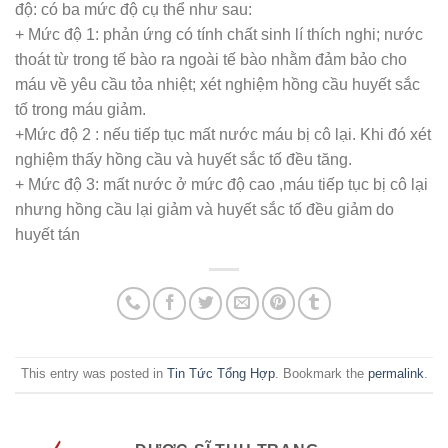
độ: có ba mức độ cụ thể như sau:
+ Mức độ 1: phản ứng có tính chất sinh lí thích nghi; nước
thoát từ trong tế bào ra ngoài tế bào nhằm đảm bảo cho
máu về yêu cầu tỏa nhiệt; xét nghiệm hồng cầu huyết sắc
tố trong máu giảm.
+Mức độ 2 : nếu tiếp tục mất nước máu bị cô lại. Khi đó xét
nghiệm thấy hồng cầu và huyết sắc tố đều tăng.
+ Mức độ 3: mất nước ở mức độ cao ,máu tiếp tục bị cô lại
nhưng hồng cầu lại giảm và huyết sắc tố đều giảm do
huyết tán
This entry was posted in
Tin Tức Tổng Hợp
. Bookmark the
permalink
.