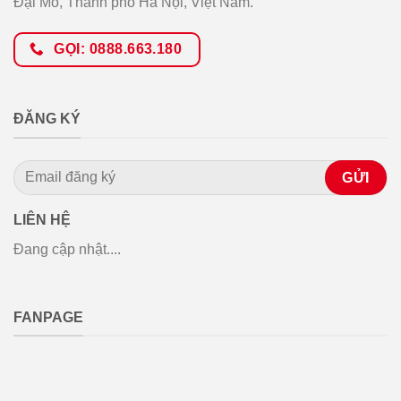
Đại Mỗ, Thành phố Hà Nội, Việt Nam.
GỌI: 0888.663.180
ĐĂNG KÝ
LIÊN HỆ
Đang cập nhật....
FANPAGE