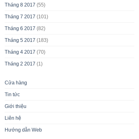
Tháng 8 2017
(55)
Tháng 7 2017
(101)
Tháng 6 2017
(82)
Tháng 5 2017
(183)
Tháng 4 2017
(70)
Tháng 2 2017
(1)
Cửa hàng
Tin tức
Giới thiệu
Liên hệ
Hướng dẫn Web