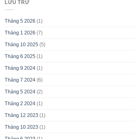
LƯU TRỮ
Tháng 5 2026
(1)
Tháng 1 2026
(7)
Tháng 10 2025
(5)
Tháng 6 2025
(1)
Tháng 9 2024
(1)
Tháng 7 2024
(6)
Tháng 5 2024
(2)
Tháng 2 2024
(1)
Tháng 12 2023
(1)
Tháng 10 2023
(1)
Tháng 6 2023
(1)