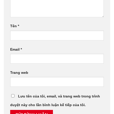
Tên
*
Email
*
Trang web
Lưu tên của tôi, email, và trang web trong trình
duyệt này cho lần bình luận kế tiếp của tôi.