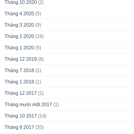
Tháng 10 2020
(2)
Tháng 4 2020
(5)
Tháng 3 2020
(9)
Tháng 2 2020
(19)
Tháng 1 2020
(5)
Tháng 12 2019
(8)
Tháng 7 2018
(1)
Tháng 1 2018
(1)
Tháng 12 2017
(1)
Tháng mười một 2017
(1)
Tháng 10 2017
(14)
Tháng 9 2017
(35)