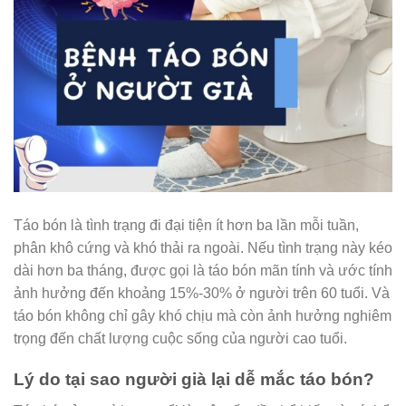
Táo bón là tình trạng đi đại tiện ít hơn ba lần mỗi tuần,
phân khô cứng và khó thải ra ngoài. Nếu tình trạng này kéo
dài hơn ba tháng, được gọi là táo bón mãn tính và ước tính
ảnh hưởng đến khoảng 15%-30% ở người trên 60 tuổi. Và
táo bón không chỉ gây khó chịu mà còn ảnh hưởng nghiêm
trọng đến chất lượng cuộc sống của người cao tuổi.
Lý do tại sao người già lại dễ mắc táo bón?