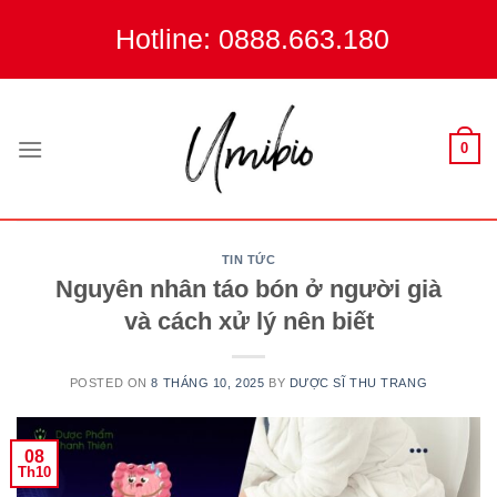
Skip
Hotline: 0888.663.180
to
content
0
TIN TỨC
Nguyên nhân táo bón ở người già
và cách xử lý nên biết
POSTED ON
8 THÁNG 10, 2025
BY
DƯỢC SĨ THU TRANG
08
Th10