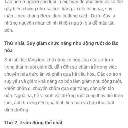
Táo bón ở người cao tuổi là một vấn đề phổ biến và có thể
gây biến chứng như sa trực tràng, trĩ nội trĩ ngoại, suy
thận…nếu không được điều trị đúng cách. Dưới đây là
những nguyên nhân chính khiến người già dễ mắc táo
bón.
Thứ nhất, Suy giảm chức năng nhu động ruột do lão
hóa
Khi tuổi tác tăng lên, khả năng co bóp của các cơ trơn
trong thành ruột giảm đi, dẫn đến sự chậm trễ trong việc
chuyển hóa thức ăn và phân qua hệ tiêu hóa. Các cơ trơn
suy yếu và giảm khả năng co bóp làm giảm nhu động ruột,
khiến phân di chuyển chậm qua đại tràng, dẫn đến táo
bón. Ngoài ra, hệ vi sinh vật đường ruột cũng thay đổi theo
tuổi, ảnh hưởng đến quá trình tiêu hóa và hấp thụ chất
dinh dưỡng.
Thứ 2, Ít vận động thể chất