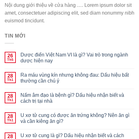
Nội dung giới thiệu về cửa hàng …. Lorem ipsum dolor sit
amet, consectetuer adipiscing elit, sed diam nonummy nibh
euismod tincidunt.
TIN MỚI
Dược điển Việt Nam VI là gì? Vai trò trong ngành
26
Th5
dược hiện nay
Ra máu vùng kín nhưng không đau: Dấu hiệu bất
28
Th1
thường cần chú ý
Nấm âm đạo là bệnh gì? Dấu hiệu nhận biết và
28
Th1
cách trị tại nhà
U xơ tử cung có được ăn trứng không? Nên ăn gì
28
Th1
và cần kiêng ăn gì?
U xơ tử cung là gì? Dấu hiệu nhận biết và cách
28