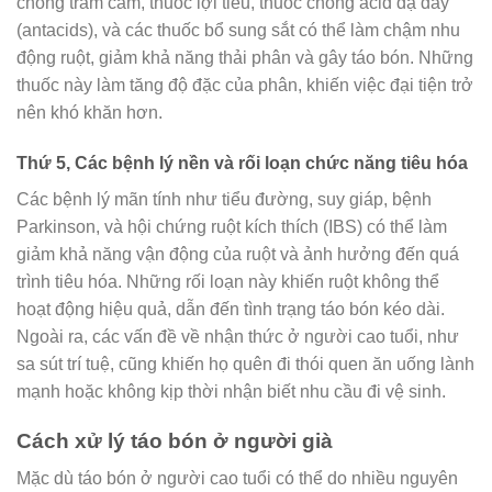
chống trầm cảm, thuốc lợi tiểu, thuốc chống acid dạ dày
(antacids), và các thuốc bổ sung sắt có thể làm chậm nhu
động ruột, giảm khả năng thải phân và gây táo bón. Những
thuốc này làm tăng độ đặc của phân, khiến việc đại tiện trở
nên khó khăn hơn.
Thứ 5, Các bệnh lý nền và rối loạn chức năng tiêu hóa
Các bệnh lý mãn tính như tiểu đường, suy giáp, bệnh
Parkinson, và hội chứng ruột kích thích (IBS) có thể làm
giảm khả năng vận động của ruột và ảnh hưởng đến quá
trình tiêu hóa. Những rối loạn này khiến ruột không thể
hoạt động hiệu quả, dẫn đến tình trạng táo bón kéo dài.
Ngoài ra, các vấn đề về nhận thức ở người cao tuổi, như
sa sút trí tuệ, cũng khiến họ quên đi thói quen ăn uống lành
mạnh hoặc không kịp thời nhận biết nhu cầu đi vệ sinh.
Cách xử lý táo bón ở người già
Mặc dù táo bón ở người cao tuổi có thể do nhiều nguyên