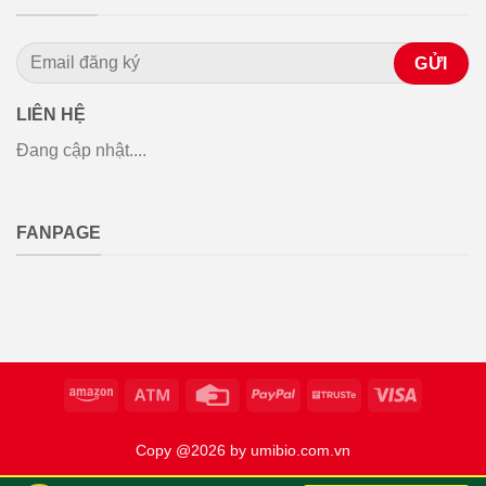
LIÊN HỆ
Đang cập nhật....
FANPAGE
Copy @2026 by umibio.com.vn