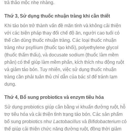
trà thảo mộc nhẹ nhàng.
Thứ 3, Sử dụng thuốc nhuận tràng khi cần thiết
Khi táo bón trở thành vấn đề mãn tính và không cải thiện
với các biện pháp thay đổi chế độ ăn, người cao tuổi có
thể cần dùng thuốc nhuận tràng. Các loại thuốc nhuận
tràng như psyllium (thuốc tạo khối), polyethylene glycol
(thuốc thẩm thấu), và docusate sodium (thuốc làm mềm
phân) có thể giúp làm mềm phân, kích thích nhu động ruột
và giảm táo bón. Tuy nhiên, việc sử dụng thuốc nhuận
tràng cần phải tuân thủ chỉ dẫn của bác sĩ để tránh lạm
dụng.
Thứ 4, Bổ sung probiotics và enzym tiêu hóa
Sử dụng probiotics giúp cân bằng vi khuẩn đường ruột, hỗ
trợ tiêu hóa và cải thiện tình trạng táo bón. Các sản phẩm
bổ sung probiotics như
Lactobacillus
và
Bifidobacterium
có
thể giúp cải thiện chức năng đường ruột, đồng thời giảm