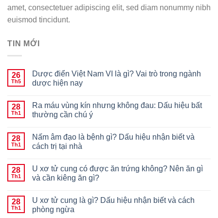
amet, consectetuer adipiscing elit, sed diam nonummy nibh
euismod tincidunt.
TIN MỚI
Dược điển Việt Nam VI là gì? Vai trò trong ngành
26
Th5
dược hiện nay
Ra máu vùng kín nhưng không đau: Dấu hiệu bất
28
Th1
thường cần chú ý
Nấm âm đạo là bệnh gì? Dấu hiệu nhận biết và
28
Th1
cách trị tại nhà
U xơ tử cung có được ăn trứng không? Nên ăn gì
28
Th1
và cần kiêng ăn gì?
U xơ tử cung là gì? Dấu hiệu nhận biết và cách
28
Th1
phòng ngừa