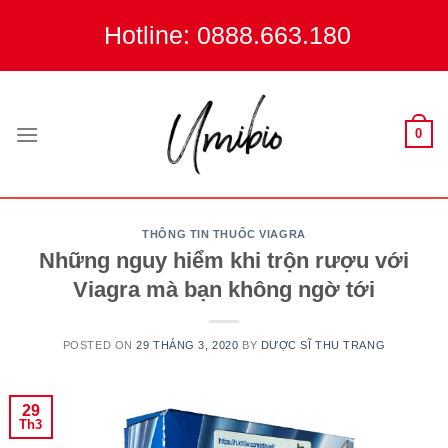
Skip
Hotline: 0888.663.180
to
content
0
THÔNG TIN THUỐC VIAGRA
Những nguy hiểm khi trộn rượu với
Viagra mà bạn không ngờ tới
POSTED ON
29 THÁNG 3, 2020
BY
DƯỢC SĨ THU TRANG
29
Th3