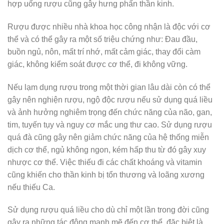
hợp uống rượu cũng gây hưng phấn thần kinh.
Rượu được nhiều nhà khoa học công nhận là độc với cơ
thể và có thể gây ra một số triệu chứng như: Đau đầu,
buồn ngủ, nôn, mất trí nhớ, mất cảm giác, thay đổi càm
giác, không kiểm soát được cơ thể, đi không vững.
Nếu lạm dụng rượu trong một thời gian lâu dài còn có thể
gây nên nghiện rượu, ngộ độc rượu nếu sử dụng quá liều
và ảnh hưởng nghiêm trọng đến chức năng của não, gan,
tim, tuyến tụy và nguy cơ mắc ung thư cao. Sử dụng rượu
quá đà cũng gây nên giảm chức năng của hệ thống miễn
dịch cơ thể, ngủ không ngon, kém hấp thu từ đó gây xuy
nhược cơ thể. Việc thiếu đi các chất khoáng và vitamin
cũng khiến cho thần kinh bị tổn thương và loãng xương
nếu thiếu Ca.
Sử dụng rượu quá liều cho dù chỉ một lần trong đời cũng
gây ra những tác động mạnh mẽ đến cơ thể, đặc biệt là