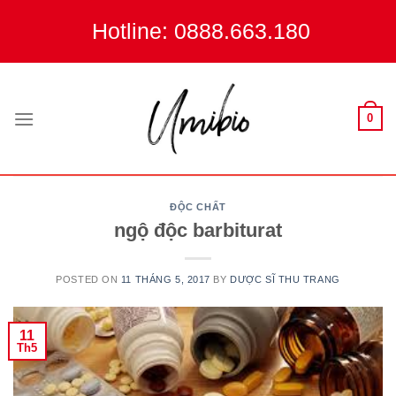
Skip
Hotline: 0888.663.180
to
content
0
ĐỘC CHẤT
ngộ độc barbiturat
POSTED ON
11 THÁNG 5, 2017
BY
DƯỢC SĨ THU TRANG
11
Th5