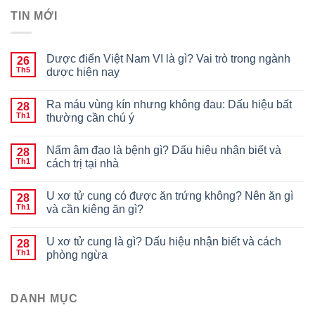
TIN MỚI
Dược điển Việt Nam VI là gì? Vai trò trong ngành
26
Th5
dược hiện nay
Ra máu vùng kín nhưng không đau: Dấu hiệu bất
28
Th1
thường cần chú ý
Nấm âm đạo là bệnh gì? Dấu hiệu nhận biết và
28
Th1
cách trị tại nhà
U xơ tử cung có được ăn trứng không? Nên ăn gì
28
Th1
và cần kiêng ăn gì?
U xơ tử cung là gì? Dấu hiệu nhận biết và cách
28
Th1
phòng ngừa
DANH MỤC