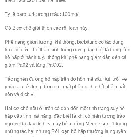
mạch, sốt cao hoặc hạ nhiệt.
Tỷ lệ barbituric trong máu: 100mg/l
Có 2 cơ chế giải thích các rối loạn này:
Phế nang giảm lượng khí thông, barbituric có tác dụng
trực tiếp ức chế thần kinh trung ương đặc biệt là trung tâm
hô hấp ở hành tuỷ. thông khí phế nang giảm dẫn đến cả
giảm Pa02 và tăng PaC02.
Tắc nghẽn đưồng hô hấp trên do hôn mê sâu: tụt lưỡi về
phía sau, ứ đọng đờm dãi, mất phản xạ ho, hít phải chất
nôn và dịch vị.
Hai cơ chế nêu ở trên có dẫn đến một tình trạng suy hô
hấp cấp tính rất nặng, đặc biệt là khi có hiện tượng trào
ngược dạ dày dichj vị gây hội chứng Mendelson. 1 trong
những tác hại nhưng Rối loạn hô hấp thường là nguyên