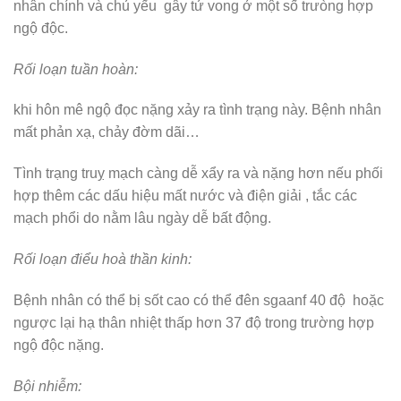
nhân chính và chủ yếu gây tử vong ở một số trưòng hợp
ngộ độc.
Rối loạn tuần hoàn:
khi hôn mê ngộ đọc nặng xảy ra tình trạng này. Bệnh nhân
mất phản xạ, chảy đờm dãi…
Tình trạng truỵ mạch càng dễ xẩy ra và nặng hơn nếu phối
hợp thêm các dấu hiệu mất nước và điện giải , tắc các
mạch phổi do nằm lâu ngày dễ bất động.
Rối
loạn điểu hoà thần kinh:
Bệnh nhân có thể bị sốt cao có thể đên sgaanf 40 độ hoặc
ngược lại hạ thân nhiệt thấp hơn 37 độ trong trường hợp
ngộ độc nặng.
Bội nhiễm: