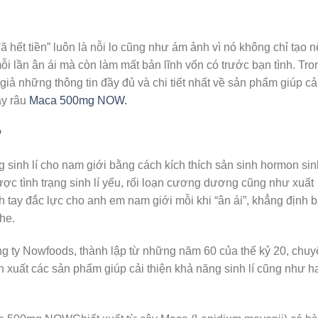
đã hết tiền” luôn là nỗi lo cũng như ám ảnh vì nó không chỉ tạo 
i lần ân ái mà còn làm mất bản lĩnh vốn có trước bạn tình. Tro
 giả những thông tin đầy đủ và chi tiết nhất về sản phẩm giúp cả
ày râu
Maca 500mg NOW.
?
inh lí cho nam giới bằng cách kích thích sản sinh hormon sin
được tình trạng sinh lí yếu, rối loạn cương dương cũng như xuất
 tay đắc lực cho anh em nam giới mỗi khi “ân ái”, khẳng định 
he.
ty Nowfoods, thành lập từ những năm 60 của thế kỷ 20, chuy
ản xuất các sản phẩm giúp cải thiện khả năng sinh lí cũng như 