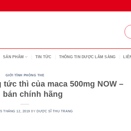
SẢN PHẨM
TIN TỨC
THÔNG TIN DƯỢC LÂM SÀNG
LIÊ
GIỚI TÍNH PHÒNG THE
g tức thì của maca 500mg NOW –
 bán chính hãng
25 THÁNG 12, 2019
BY
DƯỢC SĨ THU TRANG