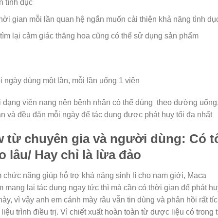
 tình dục
ời gian mỗi lần quan hệ ngắn muốn cải thiện khả năng tình dụ
ìm lại cảm giác thăng hoa cũng có thể sử dụng sản phẩm
i ngày dùng một lần, mỗi lần uống 1 viên
ạng viên nang nên bệnh nhân có thể dùng theo đường uống
 và đều đặn mỗi ngày để tác dụng được phát huy tối đa nhất
từ chuyên gia và người dùng: Có t
 lâu/ Hay chỉ là lừa đảo
 chức năng giúp hỗ trợ khả năng sinh lí cho nam giới, Maca
ang lại tác dụng ngay tức thì mà cần có thời gian để phát hu
ày, vì vậy anh em cánh mày râu vẫn tin dùng và phản hồi rất tí
u trình điều trị. Vì chiết xuất hoàn toàn từ dược liệu có trong 