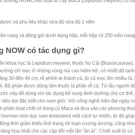
a 500mg NOWChiết xuất từ cây Maca (Lepidium meyenii) có h
ược và phụ liệu khác vừa đủ vừa đủ 1 viên
ên nang và đóng gói dưới dạng hộp, mỗi hộp có 250 viên nang
 NOW có tác dụng gì?
ên khoa học là Lepidium meyenii, thuộc họ Cải (Brassicaceae),
hường chỉ mọc ở những vùng núi cao hiểm trở, có nhiệt độ lạnh
g 30 đến 40 cm, rễ phình to thành củ, từ củ mọc lên nhiều lá, 
i. Bộ phận được dùng làm thuốc là phần rễ củ. Từ lâu người d
 dược này để dùng với tác dụng bổ sung dinh dưỡng cho cơ thể,
dẻo dai đặc biệt cho nam giới. Với công nghệ hiện đại ngày na
nh phần hoạt chất có trong củ Maca và đưa vào các phương thu
t hormon sinh dục nam testosterol một cách tự nhiên, từ đó giúp
 đồng thời giảm thiểu tình trạng rối loạn cương dương, cũng nh
ăng hoa nhất cho các cặp đôi mỗi lần “ân ái”. Chiết xuất từ củ