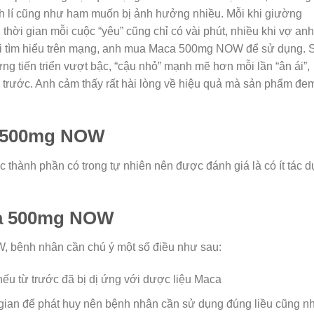
 lí cũng như ham muốn bị ảnh hưởng nhiều. Mỗi khi giường
 thời gian mỗi cuộc “yêu” cũng chỉ có vài phút, nhiều khi vợ anh
khi tìm hiểu trên mạng, anh mua Maca 500mg NOW để sử dụng. 
ững tiến triển vượt bậc, “cậu nhỏ” mạnh mẽ hơn mỗi lần “ân ái”,
i trước. Anh cảm thấy rất hài lòng về hiệu quả mà sản phẩm đe
a 500mg NOW
hành phần có trong tự nhiên nên được đánh giá là có ít tác 
ca 500mg NOW
 bệnh nhân cần chú ý một số điều như sau:
u từ trước đã bị dị ứng với dược liệu Maca
gian để phát huy nên bệnh nhân cần sử dụng đúng liều cũng n