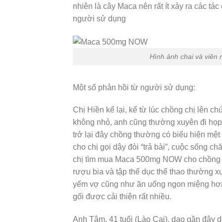
nhiên là cây Maca nên rất ít xảy ra các t
người sử dụng
Hình ảnh chai và viê
Một số phản hồi từ người sử dụng:
Chị Hiền kể lại, kể từ lúc chồng chị lên c
không nhỏ, anh cũng thường xuyên đi họp 
trở lại đây chồng thường có biểu hiện mệt
cho chị gọi dậy đòi “trả bài”, cuộc sống ch
chị tìm mua Maca 500mg NOW cho chồng sử
rượu bia và tập thể dục thể thao thường xuy
yếm vợ cũng như ăn uống ngon miệng hơn
gối được cải thiện rất nhiều.
Anh Tâm, 41 tuổi (Lào Cai), dạo gần đây d