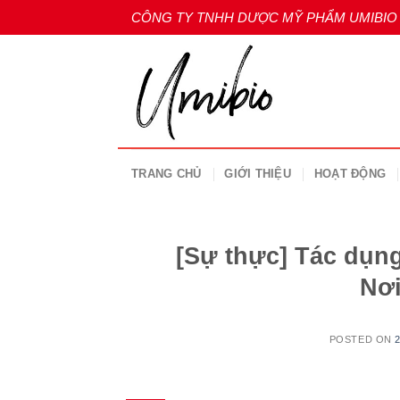
Skip
CÔNG TY TNHH DƯỢC MỸ PHẨM UMIBIO
to
content
TRANG CHỦ
GIỚI THIỆU
HOẠT ĐỘNG
[Sự thực] Tác dụn
Nơi
POSTED ON