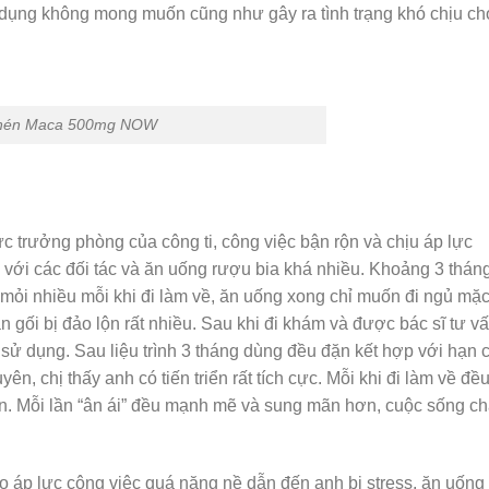
ác dụng không mong muốn cũng như gây ra tình trạng khó chịu ch
n nén Maca 500mg NOW
hức trưởng phòng của công ti, công việc bận rộn và chịu áp lực
với các đối tác và ăn uống rượu bia khá nhiều. Khoảng 3 thán
 mỏi nhiều mỗi khi đi làm về, ăn uống xong chỉ muốn đi ngủ mặ
ăn gối bị đảo lộn rất nhiều. Sau khi đi khám và được bác sĩ tư vấ
 dụng. Sau liệu trình 3 tháng dùng đều đặn kết hợp với hạn 
ên, chị thấy anh có tiến triển rất tích cực. Mỗi khi đi làm về đề
. Mỗi lần “ân ái” đều mạnh mẽ và sung mãn hơn, cuộc sống c
o áp lực công việc quá nặng nề dẫn đến anh bị stress, ăn uống