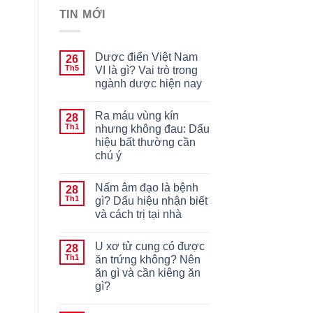
TIN MỚI
Dược điển Việt Nam
26
Th5
VI là gì? Vai trò trong
ngành dược hiện nay
Ra máu vùng kín
28
Th1
nhưng không đau: Dấu
hiệu bất thường cần
chú ý
Nấm âm đạo là bệnh
28
Th1
gì? Dấu hiệu nhận biết
và cách trị tại nhà
U xơ tử cung có được
28
Th1
ăn trứng không? Nên
ăn gì và cần kiêng ăn
gì?