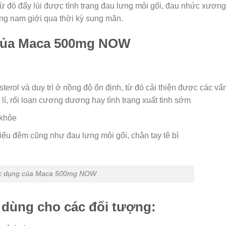
ừ đó đẩy lùi được tình trạng đau lưng mỏi gối, đau nhức xương
ợng nam giới qua thời kỳ sung mãn.
 của Maca 500mg NOW
sterol và duy trì ở nồng độ ổn định, từ đó cải thiện được các vấ
lí, rối loạn cương dương hay tình trạng xuất tinh sớm
 khỏe
 tiểu đêm cũng như đau lưng mỏi gối, chân tay tê bì
c dụng của Maca 500mg NOW
ùng cho các đối tượng: