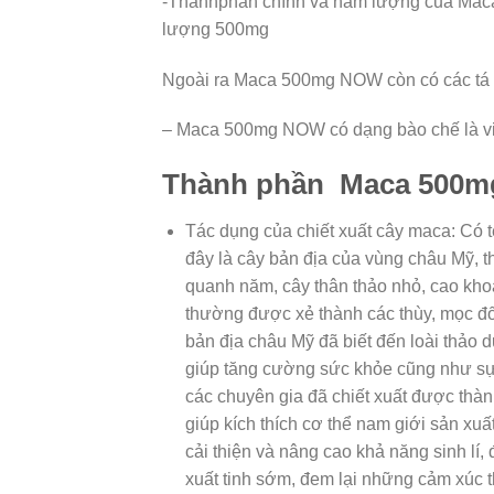
-Thànhphần chính và hàm lượng của Mac
lượng 500mg
Ngoài ra Maca 500mg NOW còn có các tá d
– Maca 500mg NOW có dạng bào chế là vi
Thành phần Maca 500mg
Tác dụng của chiết xuất cây maca: Có t
đây là cây bản địa của vùng châu Mỹ, t
quanh năm, cây thân thảo nhỏ, cao khoản
thường được xẻ thành các thùy, mọc đố
bản địa châu Mỹ đã biết đến loài thảo
giúp tăng cường sức khỏe cũng như sự 
các chuyên gia đã chiết xuất được thà
giúp kích thích cơ thể nam giới sản xuấ
cải thiện và nâng cao khả năng sinh lí,
xuất tinh sớm, đem lại những cảm xúc th