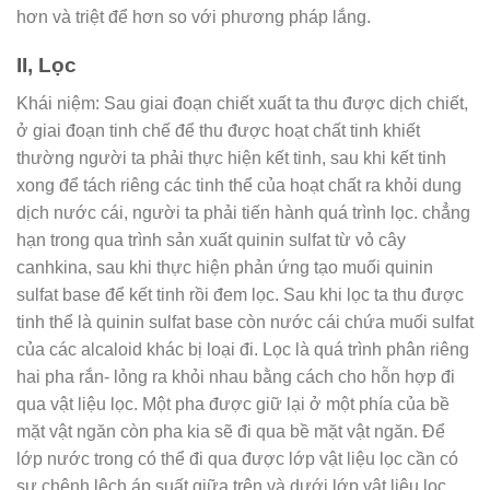
hơn và triệt để hơn so với phương pháp lắng.
II, Lọc
Khái niệm: Sau giai đoạn chiết xuất ta thu được dịch chiết,
ở giai đoạn tinh chế để thu được hoạt chất tinh khiết
thường người ta phải thực hiện kết tinh, sau khi kết tinh
xong để tách riêng các tinh thể của hoạt chất ra khỏi dung
dịch nước cái, người ta phải tiến hành quá trình lọc. chẳng
hạn trong qua trình sản xuất quinin sulfat từ vỏ cây
canhkina, sau khi thực hiện phản ứng tạo muối quinin
sulfat base để kết tinh rồi đem lọc. Sau khi lọc ta thu được
tinh thể là quinin sulfat base còn nước cái chứa muối sulfat
của các alcaloid khác bị loại đi. Lọc là quá trình phân riêng
hai pha rắn- lỏng ra khỏi nhau bằng cách cho hỗn hợp đi
qua vật liệu lọc. Một pha được giữ lại ở một phía của bề
mặt vật ngăn còn pha kia sẽ đi qua bề mặt vật ngăn. Để
lớp nước trong có thể đi qua được lớp vật liệu lọc cần có
sự chênh lệch áp suất giữa trên và dưới lớp vật liệu lọc.