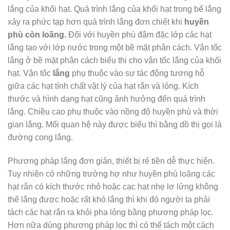
lắng của khối hạt. Quá trình lắng của khối hạt trong bể lắng
xảy ra phức tạp hơn quá trình lắng đơn chiết khi
huyền
phù còn loãng.
Đối với huyền phù đậm đặc lớp các hạt
lắng tạo với lớp nước trong một bề mặt phân cách. Vận tốc
lắng ở bề mặt phân cách biểu thị cho vận tốc lắng của khối
hạt. Vận tốc
lắng
phụ thuộc vào sự tác động tương hỗ
giữa các hạt tính chất vật lý của hạt rắn và lỏng. Kích
thước và hình dạng hạt cũng ảnh hưởng đến quá trình
lắng. Chiều cao phụ thuộc vào nồng độ huyền phù và thời
gian lắng. Mối quan hệ này được biểu thì bằng dồ thị gọi là
đường cong lắng.
Phương pháp lắng đơn giản, thiết bị rẻ tiền dễ thực hiện.
Tuy nhiên có những trường hợ như huyền phù loãng các
hạt rắn có kích thước nhỏ hoặc cac hạt nhẹ lơ lửng không
thể lắng được hoặc rất khó lắng thì khi đó người ta phải
tách các hạt rắn ra khỏi pha lỏng bằng phương pháp lọc.
Hơn nữa dùng phương pháp lọc thì có thể tách một cách