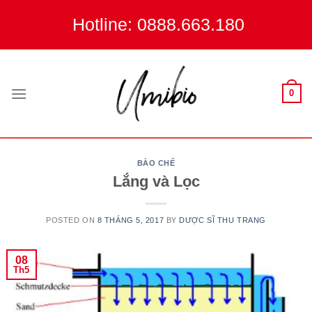
Skip
Hotline: 0888.663.180
to
content
0
BÀO CHẾ
Lắng và Lọc
POSTED ON
8 THÁNG 5, 2017
BY
DƯỢC SĨ THU TRANG
08
Th5