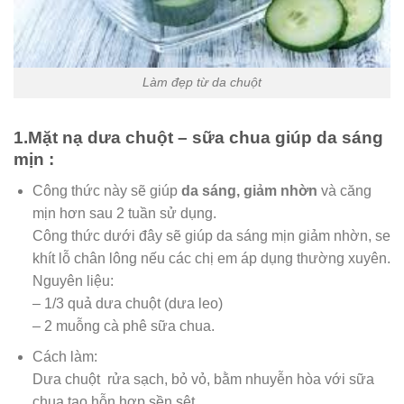
Làm đẹp từ da chuột
1.Mặt nạ dưa chuột – sữa chua giúp da sáng
mịn :
Công thức này sẽ giúp
da sáng, giảm nhờn
và căng
mịn hơn sau 2 tuần sử dụng.
Công thức dưới đây sẽ giúp da sáng mịn giảm nhờn, se
khít lỗ chân lông nếu các chị em áp dụng thường xuyên.
Nguyên liệu:
– 1/3 quả dưa chuột (dưa leo)
– 2 muỗng cà phê sữa chua.
Cách làm:
Dưa chuột rửa sạch, bỏ vỏ, bằm nhuyễn hòa với sữa
chua tạo hỗn hợp sền sệt.