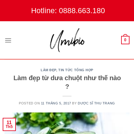
Skip
Hotline: 0888.663.180
to
content
0
LÀM ĐẸP
,
TIN TỨC TỔNG HỢP
Làm đẹp từ dưa chuột như thế nào
?
POSTED ON
11 THÁNG 5, 2017
BY
DƯỢC SĨ THU TRANG
11
Th5