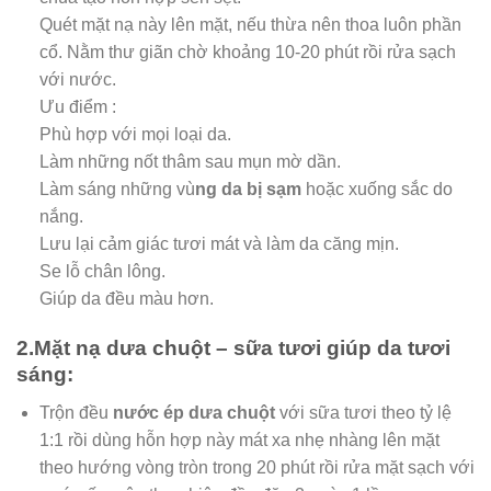
Quét mặt nạ này lên mặt, nếu thừa nên thoa luôn phần
cổ. Nằm thư giãn chờ khoảng 10-20 phút rồi rửa sạch
với nước.
Ưu điểm :
Phù hợp với mọi loại da.
Làm những nốt thâm sau mụn mờ dần.
Làm sáng những vù
ng da bị sạm
hoặc xuống sắc do
nắng.
Lưu lại cảm giác tươi mát và làm da căng mịn.
Se lỗ chân lông.
Giúp da đều màu hơn.
2.Mặt nạ dưa chuột – sữa tươi giúp da tươi
sáng:
Trộn đều
nước ép dưa chuột
với sữa tươi theo tỷ lệ
1:1 rồi dùng hỗn hợp này mát xa nhẹ nhàng lên mặt
theo hướng vòng tròn trong 20 phút rồi rửa mặt sạch với