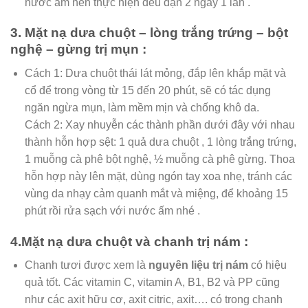
nước ấm nên thực hiện đều đặn 2 ngày 1 lần .
3. Mặt nạ dưa chuột – lòng trắng trứng – bột
nghệ – gừng trị mụn :
Cách 1: Dưa chuột thái lát mỏng, đắp lên khắp mặt và
cổ để trong vòng từ 15 đến 20 phút, sẽ có tác dụng
ngăn ngừa mụn, làm mềm mịn và chống khô da.
Cách 2: Xay nhuyễn các thành phần dưới đây với nhau
thành hỗn hợp sệt: 1 quả dưa chuột , 1 lòng trắng trứng,
1 muỗng cà phê bột nghệ, ½ muỗng cà phê gừng. Thoa
hỗn hợp này lên mặt, dùng ngón tay xoa nhẹ, tránh các
vùng da nhạy cảm quanh mắt và miệng, để khoảng 15
phút rồi rửa sạch với nước ấm nhé .
4.Mặt nạ dưa chuột và chanh trị nám :
Chanh tươi được xem là
nguyên liệu trị nám
có hiệu
quả tốt. Các vitamin C, vitamin A, B1, B2 và PP cũng
như các axit hữu cơ, axit citric, axit…. có trong chanh